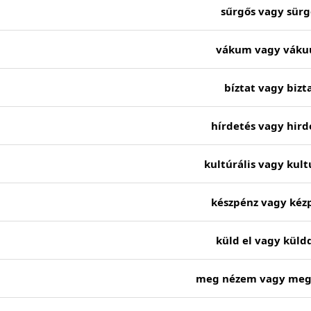
sűrgős vagy sürg
vákum vagy vák
bíztat vagy bizt
hírdetés vagy hird
kultúrális vagy kult
készpénz vagy kéz
küld el vagy küldd
meg nézem vagy me