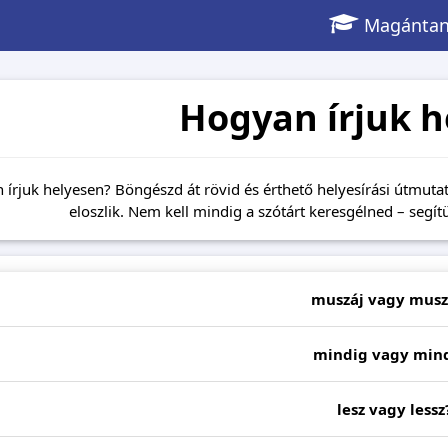
Magántan
Hogyan írjuk h
 írjuk helyesen? Böngészd át rövid és érthető helyesírási útmut
eloszlik. Nem kell mindig a szótárt keresgélned – segí
muszáj vagy musz
mindig vagy min
lesz vagy lessz