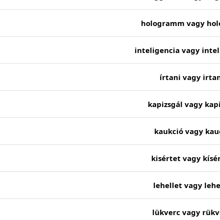
hologramm vagy ho
inteligencia vagy intel
írtani vagy irta
kapizsgál vagy kap
kaukció vagy kau
kisértet vagy kísé
lehellet vagy lehe
lükverc vagy rükv