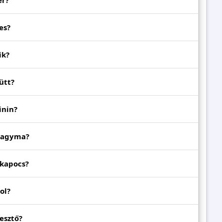
ér?
es?
ik?
ütt?
inin?
hagyma?
kapocs?
ol?
esztő?