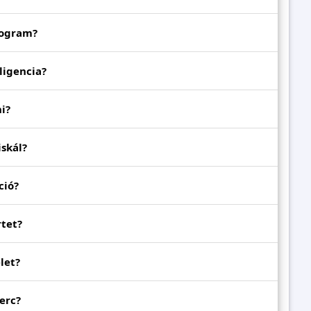
logram?
ligencia?
ni?
iskál?
ció?
rtet?
let?
erc?