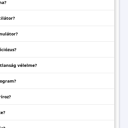
na?
ilátor?
mulátor?
ciózus?
tlanság vélelme?
togram?
íroz?
ke?