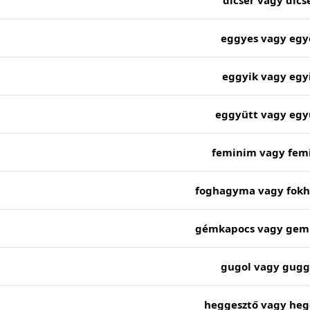
dícsér vagy dics
eggyes vagy egy
eggyik vagy egy
eggyütt vagy egy
feminim vagy fem
foghagyma vagy fok
gémkapocs vagy gem
gugol vagy gugg
heggesztő vagy heg