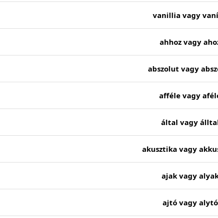
vanillia vagy vaní
ahhoz vagy aho
abszolut vagy absz
afféle vagy afél
által vagy állta
akusztika vagy akku
ajak vagy alya
ajtó vagy alytó