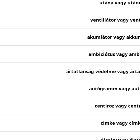
utána vagy után
ventillátor vagy vent
akumlátor vagy akku
ambiciózus vagy ambí
ártatlanság védelme vagy árta
autógramm vagy au
centíroz vagy centr
cimke vagy cím