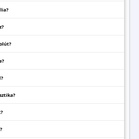
lia?
z?
olút?
e?
l?
sztika?
k?
?