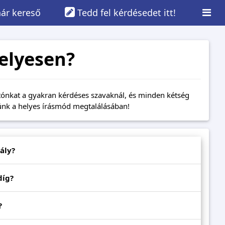
ár kereső
Tedd fel kérdésedet itt!
elyesen?
atónkat a gyakran kérdéses szavaknál, és minden kétség
tünk a helyes írásmód megtalálásában!
ály?
díg?
?