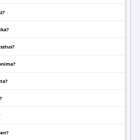
z?
ika?
sztus?
nonima?
sta?
?
?
sen?