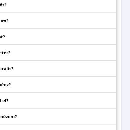
ős?
uum?
at?
etés?
urális?
pénz?
 el?
gnézem?