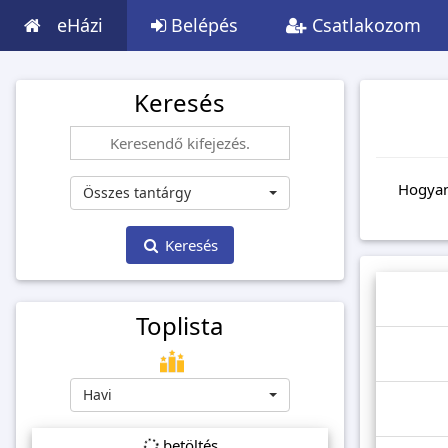
eHázi
Belépés
Csatlakozom
Keresés
Hogyan
Összes tantárgy
Keresés
Toplista
Havi
betöltés...