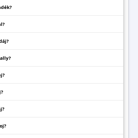
ndék?
l?
dáj?
 ally?
j?
j?
j?
oj?