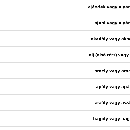
ajándék vagy alyá
ajánl vagy alyán
akadály vagy aka
alj (alsó rész) vagy
amely vagy ame
apály vagy apá
aszály vagy aszá
bagoly vagy bag