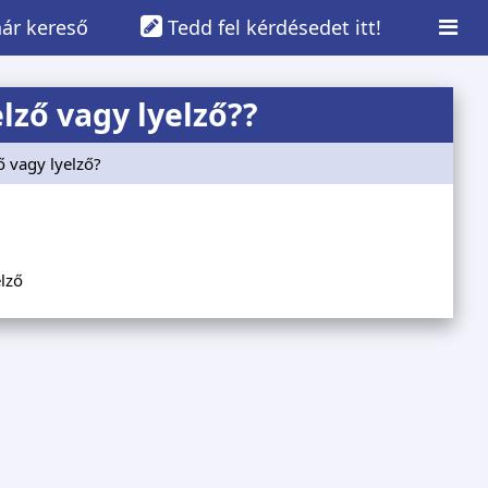
ár kereső
Tedd fel kérdésedet itt!
lző vagy lyelző??
ző vagy lyelző?
elző