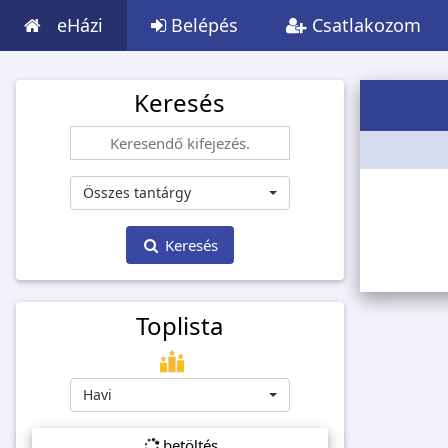
eHázi
Belépés
Csatlakozom
Keresés
Összes tantárgy
Keresés
Toplista
Havi
betöltés...