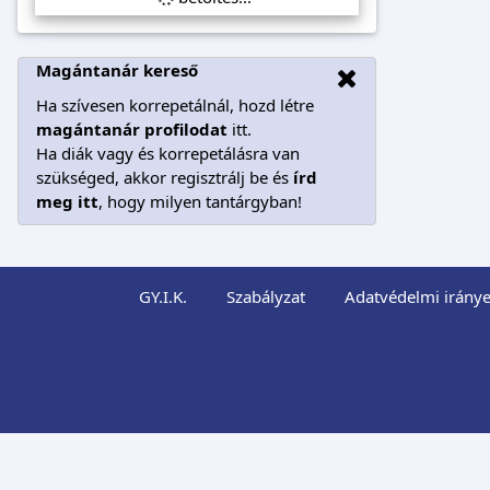
Magántanár kereső
Ha szívesen korrepetálnál, hozd létre
magántanár profilodat
itt.
Ha diák vagy és korrepetálásra van
szükséged, akkor regisztrálj be és
írd
meg itt
, hogy milyen tantárgyban!
GY.I.K.
Szabályzat
Adatvédelmi iránye