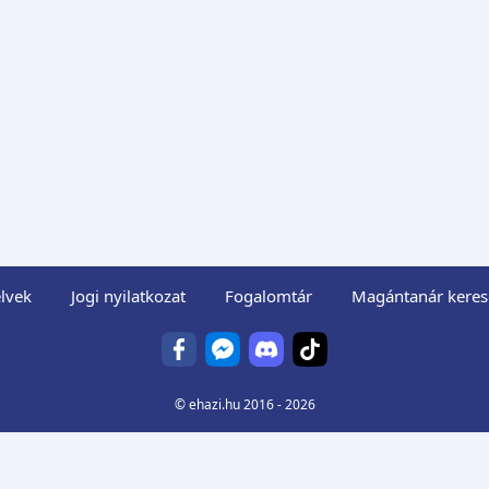
lvek
Jogi nyilatkozat
Fogalomtár
Magántanár keres
©
ehazi.hu
2016 - 2026