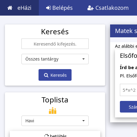
eHázi
Belépés
Csatlakozom
Keresés
Matek 
Az alábbi 
Elsőf
Összes tantárgy
Írd be 
Keresés
Pl. Első
Toplista
Szá
Havi
betöltés...