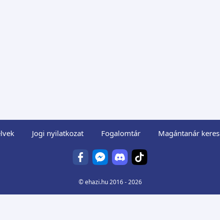
lvek
Jogi nyilatkozat
Fogalomtár
Magántanár keres
©
ehazi.hu
2016 - 2026