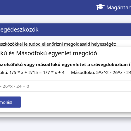
Magántan
segédeszközök
eszközökkel le tudod ellenőrizni megoldásaid helyességét:
okú és Másodfokú egyenlet megoldó
az elsőfokú vagy másodfokú egyenletet a szövegdobozban ír
fokú: 1/5 * x + 2/15 = 1/7 * x + 4
Másodfokú: 5*x^2 - 26*x - 24
molás!