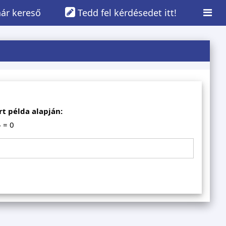
ár kereső
Tedd fel kérdésedet itt!
t példa alapján:
 = 0