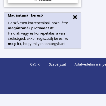
Magántanár kereső
Ha szívesen korrepetálnál, hozd létre
magántanár profilodat
itt.
Ha diák vagy és korrepetálásra van
szükséged, akkor regisztrálj be és
írd
meg itt
, hogy milyen tantárgyban!
GY.I.K.
Szabályzat
Adatvédelmi iránye