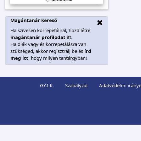
Magántanár kereső
Ha szívesen korrepetálnál, hozd létre
magántanár profilodat
itt.
Ha diák vagy és korrepetálásra van
szükséged, akkor regisztrálj be és
írd
meg itt
, hogy milyen tantárgyban!
GY.I.K.
Szabályzat
Adatvédelmi iránye