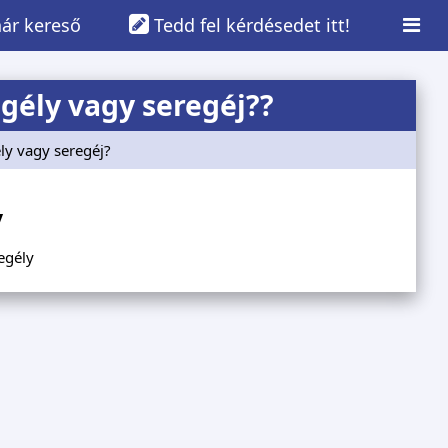
ár kereső
Tedd fel kérdésedet itt!
gély vagy seregéj??
ly vagy seregéj?
y
regély