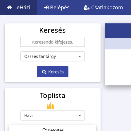
eHázi
Belépés
Csatlakozom
Keresés
Összes tantárgy
Keresés
Toplista
Havi
betöltés...