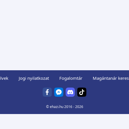
lvek
Jogi nyilatkozat
Fogalomtár
Magántanár keres
©
ehazi.hu
2016 - 2026