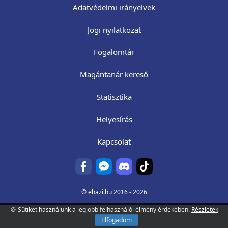
Adatvédelmi irányelvek
Jogi nyilatkozat
Fogalomtár
Magántanár kereső
Statisztika
Helyesírás
Kapcsolat
©
ehazi.hu
2016 - 2026
🍪 Sütiket használunk a legjobb felhasználói élmény érdekében.
Részletek
Elfogadom