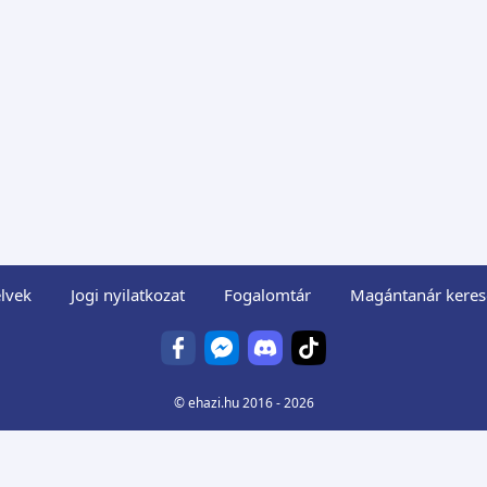
lvek
Jogi nyilatkozat
Fogalomtár
Magántanár keres
©
ehazi.hu
2016 - 2026