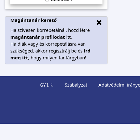
Magántanár kereső
Ha szívesen korrepetálnál, hozd létre
magántanár profilodat
itt.
Ha diák vagy és korrepetálásra van
szükséged, akkor regisztrálj be és
írd
meg itt
, hogy milyen tantárgyban!
GY.I.K.
Szabályzat
Adatvédelmi iránye