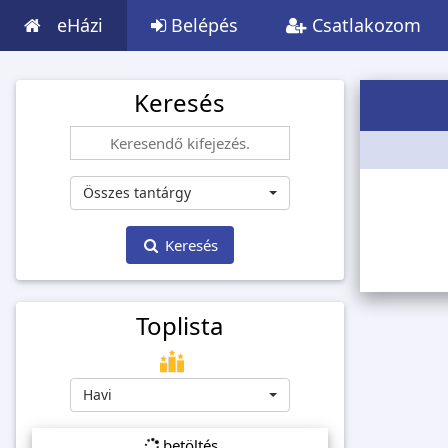
eHázi
Belépés
Csatlakozom
Keresés
Összes tantárgy
Keresés
Toplista
Havi
betöltés...