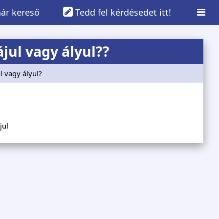
ár kereső
Tedd fel kérdésedet itt!
jul vagy ályul??
ul vagy ályul?
jul