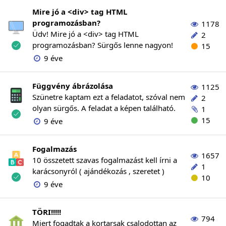
Mire jó a <div> tag HTML
programozásban?
1178
Üdv! Mire jó a <div> tag HTML
2
programozásban? Sürgős lenne nagyon!
15
9 éve
Függvény ábrázolása
1125
Szünetre kaptam ezt a feladatot, szóval nem
2
olyan sürgős. A feladat a képen található.
1
15
9 éve
Fogalmazás
1657
10 összetett szavas fogalmazást kell írni a
1
karácsonyról ( ajándékozás , szeretet )
10
9 éve
TÖRI!!!!!
794
Miert fogadtak a kortarsak csalodottan az