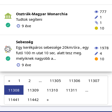
777
Osztrák-Magyar Monarchia
1
Tudtok segíteni
1
9 éve
10
Sebesség
Egy kerékpáros sebessége 20km/óra , egy
1978
futó 100 m utat 10 sec. alatt tesz meg.
4
melyiknek nagyobb a...
10
9 éve
«
1
2
...
11305
11306
11307
11308
11309
11310
11311
...
11441
11442
»