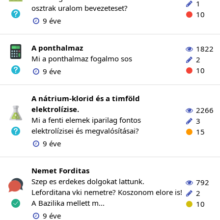
1
osztrak uralom bevezeteset?
10
9 éve
A ponthalmaz
1822
Mi a ponthalmaz fogalmo sos
2
10
9 éve
A nátrium-klorid és a timföld
elektrolízise.
2266
Mi a fenti elemek iparilag fontos
3
elektrolízisei és megvalósításai?
15
9 éve
Nemet Forditas
Szep es erdekes dolgokat lattunk.
792
Leforditana vki nemetre? Koszonom elore is!
2
A Bazilika mellett m...
10
9 éve