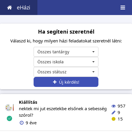
eHázi
Ha segíteni szeretnél
Válaszd ki, hogy milyen házi feladatokat szeretnél látni:
Összes tantárgy
Összes iskola
Összes státusz
Új kérdés!
Kiállítás
957
nektek mi jut eszetekbe elsőnek a sebesség
9
szórol?
15
9 éve