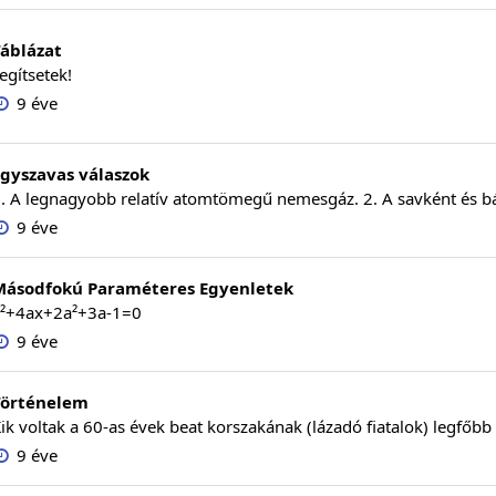
áblázat
egítsetek!
9 éve
gyszavas válaszok
. A legnagyobb relatív atomtömegű nemesgáz. 2. A savként és bázi
9 éve
Másodfokú Paraméteres Egyenletek
²+4ax+2a²+3a-1=0
9 éve
Történelem
ik voltak a 60-as évek beat korszakának (lázadó fiatalok) legfőbb
9 éve