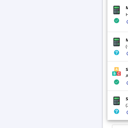
H
(
S
A
S
(