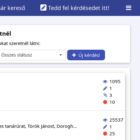
ár kereső
Tedd fel kérdésedet itt!
tnél
kat szeretnél látni:
Összes státusz
Új kérdés!
1095
1
3
10
25537
es tanárúrat, Török Jánost, Dorogh...
1
25