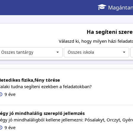
Magántan
Ha segíteni szere
Válaszd ki, hogy milyen házi feladato
Összes tantárgy
Összes iskola
etedikes fizika,fény törése
alaki tudna segíteni ezekben a feladatokban?
9 éve
égy jó mindhalálig szereplő jellemzés
égy jó mindhaláligból kellene jellemezni: Pósalakyt, Orczyt, Gyér
9 éve