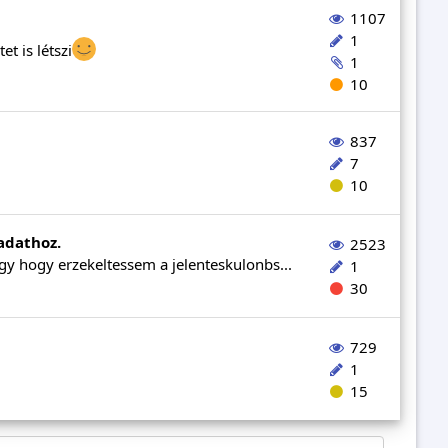
1107
1
t is létszi
1
10
837
7
10
adathoz.
2523
y hogy erzekeltessem a jelenteskulonbs...
1
30
729
1
15