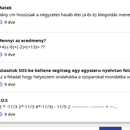
Matek
ány cm hosszúak a négyzetes hasáb élei (a és b) Megoldás menete
9 éve
Mennyi az eredmeny?
+4)-(-6)+(-2)×(+13)= ??
9 éve
ziasztok SOS-be kellene segitseg egy egyszeru nyelvtan fel
z a feladat hogy helyezzem ondatokba a szoparokat mondatba ug
9 éve
.O.S
2 * -11/3 2*-11/3 8*-11/3) - 11/5-2 ----------- - --------- + ---...
9 éve