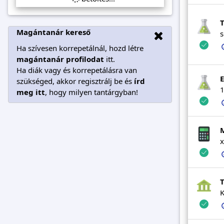
T
Magántanár kereső
s
Ha szívesen korrepetálnál, hozd létre
magántanár profilodat
itt.
Ha diák vagy és korrepetálásra van
E
szükséged, akkor regisztrálj be és
írd
1
meg itt
, hogy milyen tantárgyban!
x
K