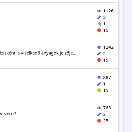
1126
3
1
15
1242
sként is viselkedő anyagok jelzője...
2
15
887
1
15
763
 vezérei?
2
25