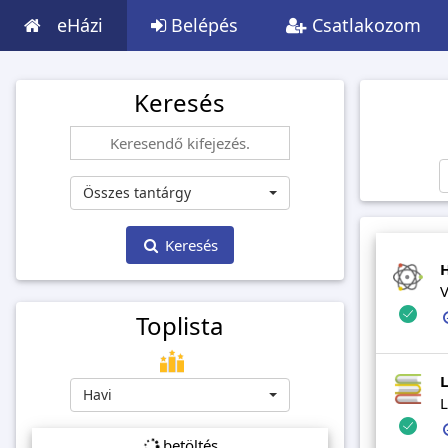
eHázi
Belépés
Csatlakozom
Keresés
Összes tantárgy
Keresés
H
V
Toplista
L
Havi
L
betöltés...