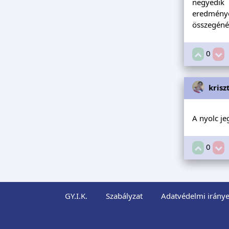
negyedik 
eredménye
összegénél
0
krisz
A nyolc je
0
GY.I.K.
Szabályzat
Adatvédelmi iránye