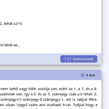
2, tehát x2>0.
t lehet az...
1
Kommentek
9 éve
em kettő vagy több osztója van, ezért az 1. a 7. és a 8.
zámnak van, így a 3. és az 5. számjegy csak a 0 lehet. 2.
.számjegy=(1.számjegy-8.számjegy)-1, ezt is rakjuk félre.
tlen olyan 1jegyű szám ami osztható 9-cel. Tudjuk hogy a