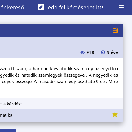
ár kereső
Tedd fel kérdésedet itt!
918
9 éve
szetett szám, a harmadik és ötödik számjegy az egyetlen
gyedik és hatodik számjegyek összegével. A negyedik és
mjegyek összege. A második számjegy osztható 9-cel. Mire
t a kérdést.
matika