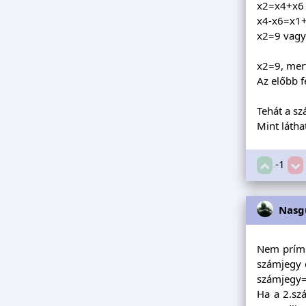
x2=x4+x6
x4-x6=x1
x2=9 vagy 
x2=9, mert
Az előbb 
Tehát a s
Mint látha
-1
Nasg
Nem prím 
számjegy c
számjegy=4
Ha a 2.sz