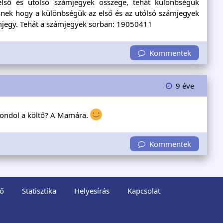
lső és utolsó számjegyek összege, tehát különbségük
ésnek hogy a különbségük az első és az utólsó számjegyek
ámjegy. Tehát a számjegyek sorban: 19050411
Kommentek
9 éve
 gondol a költő? A Mamára.
Kommentek
ő
Statisztika
Helyesírás
Kapcsolat