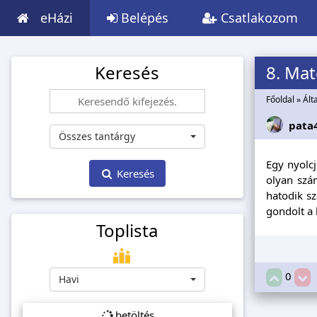
eHázi
Belépés
Csatlakozom
Keresés
8. Ma
Főoldal
»
Ált
pata
Összes tantárgy
Egy nyolc
Keresés
olyan szá
hatodik s
gondolt a 
Toplista
0
Havi
betöltés...