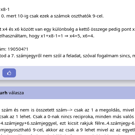
+x8-1
0. mert 10-ig csak ezek a számok oszthatók 9-cel.
 x4 és x6 között van egy különbség a kettő összege pedig pont x
felhasználtam, hogy x1+x8-1=1 ⇒ x4=5, x6=4.
zám: 190504?1
tod a 7. számjegyről nem szól a feladat, szóval fogalmam sincs, mi
urh
válasza
szám és nem is összetett szám--> csak az 1 a megoldás, mivel n
sak az 1 lehet. Csak a 0-nak nincs reciproka, minden más valós s
.számjegy+6.számjeggyel, ezt kicsit rakjuk félre..4.számjegy-6
ámjegyosztható 9-cel, akkor az csak a 9 lehet mivel az az egye