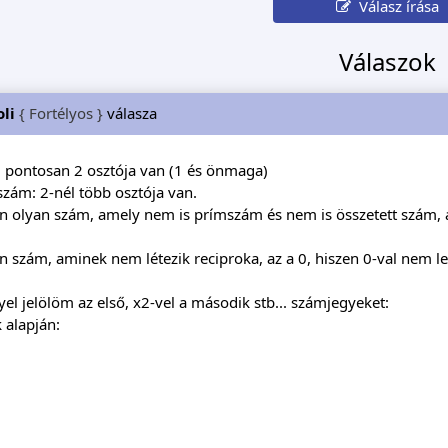
Válasz írása
Válaszok
li
{ Fortélyos }
válasza
 pontosan 2 osztója van (1 és önmaga)
szám: 2-nél több osztója van.
n olyan szám, amely nem is prímszám és nem is összetett szám, az
n szám, aminek nem létezik reciproka, az a 0, hiszen 0-val nem le
el jelölöm az első, x2-vel a második stb... számjegyeket:
 alapján: