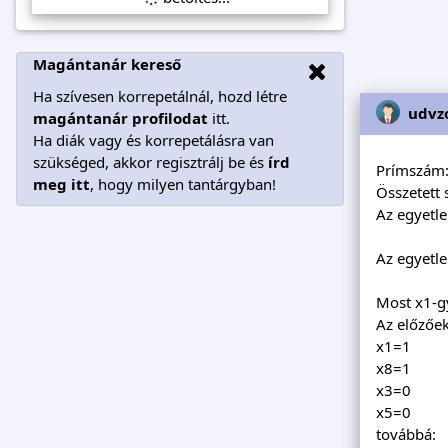
Magántanár kereső
Ha szívesen korrepetálnál, hozd létre
udvzo
magántanár profilodat
itt.
Ha diák vagy és korrepetálásra van
szükséged, akkor regisztrálj be és
írd
Prímszám:
meg itt
, hogy milyen tantárgyban!
Összetett 
Az egyetle
Az egyetle
Most x1-gy
Az előzőek
x1=1
x8=1
x3=0
x5=0
továbbá: