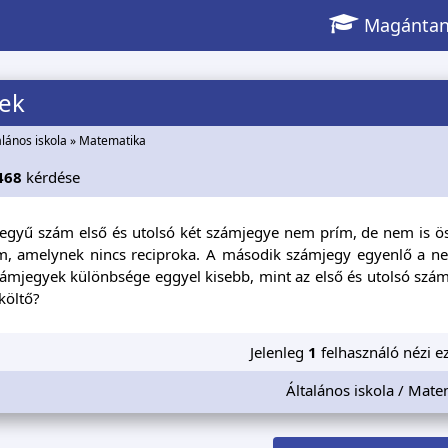
Magántan
tek
alános iskola
»
Matematika
468
kérdése
jegyű szám első és utolsó két számjegye nem prím, de nem is ös
m, amelynek nincs reciproka. A második számjegy egyenlő a ne
zámjegyek különbsége eggyel kisebb, mint az első és utolsó szá
költő?
Jelenleg
1
felhasználó nézi ez
Általános iskola / Mate