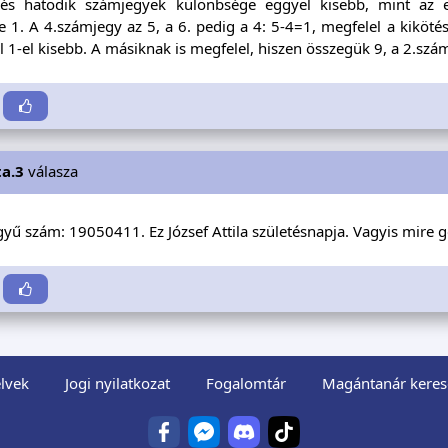
és hatodik számjegyek különbsége eggyel kisebb, mint az e
 1. A 4.számjegy az 5, a 6. pedig a 4: 5-4=1, megfelel a kiköt
 1-el kisebb. A másiknak is megfelel, hiszen összegük 9, a 2.sz
ta.3
válasza
gyű szám: 19050411. Ez József Attila születésnapja. Vagyis mire
lvek
Jogi nyilatkozat
Fogalomtár
Magántanár keres