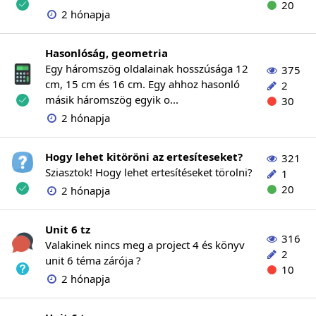
20
2 hónapja
Hasonlóság, geometria
Egy háromszög oldalainak hosszúsága 12
375
cm, 15 cm és 16 cm. Egy ahhoz hasonló
2
másik háromszög egyik o...
30
2 hónapja
Hogy lehet kitöröni az ertesíteseket?
321
Sziasztok! Hogy lehet ertesítéseket törolni?
1
20
2 hónapja
Unit 6 tz
316
Valakinek nincs meg a project 4 és könyv
2
unit 6 téma zárója ?
10
2 hónapja