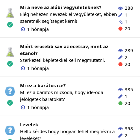
Mi a neve az alábi vegyületeknek?
288
Elég nehezen nevezek el vegyületeket, ebben
1
szeretnék segítséget kérni!
1
20
1 hónapja
Miért erősebb sav az ecetsav, mint az
289
etanol?
2
Szerkezeti képletekkel kell megmutatni.
20
1 hónapja
Mi ez a barátos ize?
385
Mi ez a baratos micsoda, hogy ide-oda
1
jelölgetek baratokat?
20
1 hónapja
Levelek
358
Hello kérdes hogy hogyan lehet megnézni a
2
leveleket?