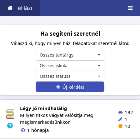
eHázi
Ha segíteni szeretnél
Válaszd ki, hogy milyen házi feladatokat szeretnél látni:
Összes tantárgy
Összes iskola
Összes státusz
Új kérdés!
Légy jó mindhalálig
192
Milyen titkos vágyát valósítja meg
1
megismerkedésünkkor
10
1 hónapja