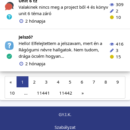
Unit 6 tz
309
Valakinek nincs meg a project ből 4 és könyv
2
unit 6 téma záró
10
2 hónapja
Jelszó?
Hello! Elfelejtettem a jelszavam, mert én a
416
Rágógumi névre hallgatok. Nem tudom,
3
drága öcsém hogyan...
15
2 hónapja
«
1
2
3
4
5
6
7
8
9
10
...
11441
11442
»
GY.I.K.
Szabályzat