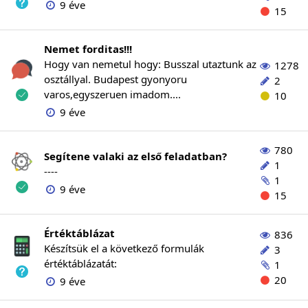
9 éve
15
Nemet forditas!!!
Hogy van nemetul hogy: Busszal utaztunk az
1278
osztállyal. Budapest gyonyoru
2
varos,egyszeruen imadom....
10
9 éve
780
Segítene valaki az első feladatban?
1
----
1
9 éve
15
Értéktáblázat
836
Készítsük el a következő formulák
3
értéktáblázatát:
1
20
9 éve