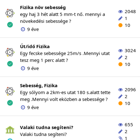
Fizika növ sebesség
2048
egy haj 3 hét alatt 5 mm-t nő. mennyi a
1
növekedési sebessége ?
10
9 éve
Út/idő Fizika
3024
Egy fecske sebessége 25m/s .Mennyi utat
2
tesz meg 1 perc alatt ?
10
9 éve
Sebesség, Fizika
2096
Egy sólyom a 2km-es utat 180 s.alatt tette
2
meg .Mennyi volt eközben a sebessége ?
10
9 éve
655
Valaki tudna segíteni?
2
Valaki tudna segíteni?
1