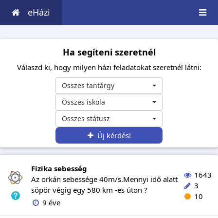
eHázi
Ha segíteni szeretnél
Válaszd ki, hogy milyen házi feladatokat szeretnél látni:
Összes tantárgy
Összes iskola
Összes státusz
Új kérdés!
Fizika sebesség
1643
Az orkán sebessége 40m/s.Mennyi idő alatt
3
söpör végig egy 580 km -es úton ?
10
9 éve