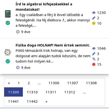
Írd le algebrai kifejezésekkel a
mondatokat!
1230
a. Egy családban a férj 8 évvel idősebb a
2
feleségénél. Ha féj életkora .f., akkor mennyi
10
a feleségé,...
9 éve
Fizika doga HOLNAP! Nem értek semmit.
1046
Pótló témazárót írok holnap, van egy
3
dolgozat ami alapján tudok készülni, de nem
2
tudom hol milyen ké...
15
9 éve
«
1
2
...
11306
11307
11308
11309
11310
11311
11312
...
11441
11442
»