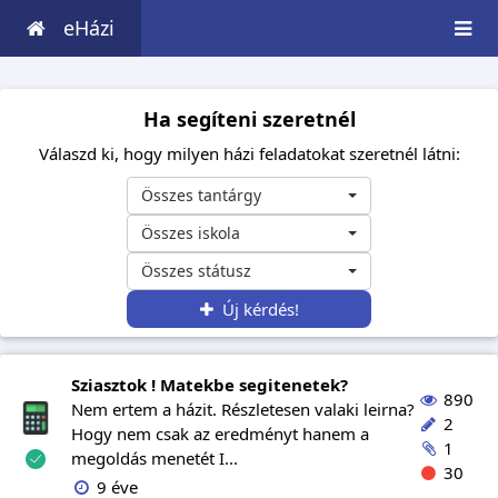
eHázi
Ha segíteni szeretnél
Válaszd ki, hogy milyen házi feladatokat szeretnél látni:
Összes tantárgy
Összes iskola
Összes státusz
Új kérdés!
Sziasztok ! Matekbe segitenetek?
890
Nem ertem a házit. Részletesen valaki leirna?
2
Hogy nem csak az eredményt hanem a
1
megoldás menetét I...
30
9 éve