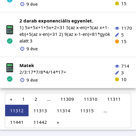
15
9 éve
2 darab exponenciális egyenlet.
1) 5x+5x+1+5x+2=31 5(az x-en)+5(az x+1-
1170
eb)+5(az x-en)=31 2) 9(az x-1-en)=81*gyök
5
alatt 3
15
9 éve
Matek
714
2/3:17*7/8*4/14*17=
3
10
9 éve
«
1
2
...
11309
11310
11311
11312
11313
11314
11315
...
11441
11442
»