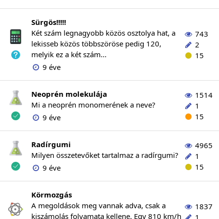
Sürgös!!!!!
Két szám legnagyobb közös osztolya hat, a
743
lekisseb közös többszöröse pedig 120,
2
melyik ez a két szám...
15
9 éve
Neoprén molekulája
1514
Mi a neoprén monomerének a neve?
1
15
9 éve
Radírgumi
4965
Milyen összetevőket tartalmaz a radírgumi?
1
15
9 éve
Körmozgás
A megoldások meg vannak adva, csak a
1837
kiszámolás folyamata kellene. Egy 810 km/h
1