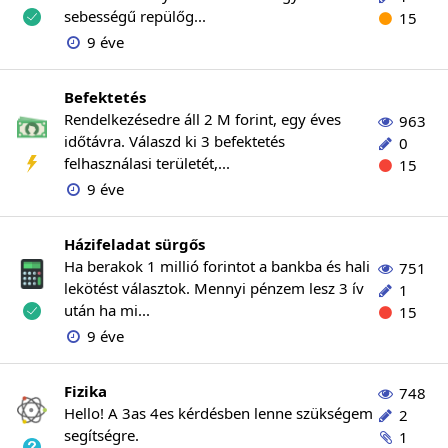
sebességű repülőg...
15
9 éve
Befektetés
Rendelkezésedre áll 2 M forint, egy éves
963
időtávra. Válaszd ki 3 befektetés
0
felhasználasi területét,...
15
9 éve
Házifeladat sürgős
Ha berakok 1 millió forintot a bankba és hali
751
lekötést választok. Mennyi pénzem lesz 3 ív
1
után ha mi...
15
9 éve
Fizika
748
Hello! A 3as 4es kérdésben lenne szükségem
2
segítségre.
1