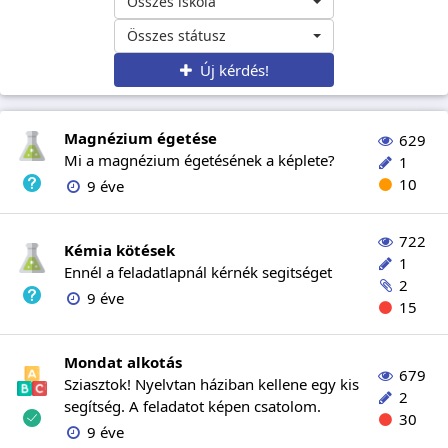
Összes iskola
Összes státusz
Új kérdés!
Magnézium égetése
629
Mi a magnézium égetésének a képlete?
1
10
9 éve
722
Kémia kötések
1
Ennél a feladatlapnál kérnék segitséget
2
9 éve
15
Mondat alkotás
679
Sziasztok! Nyelvtan háziban kellene egy kis
2
segítség. A feladatot képen csatolom.
30
9 éve