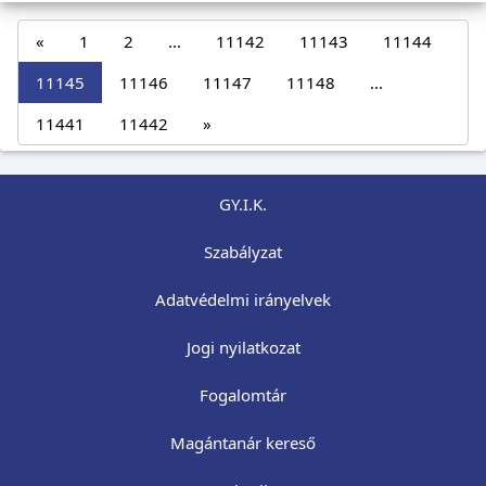
«
1
2
...
11142
11143
11144
11145
11146
11147
11148
...
11441
11442
»
GY.I.K.
Szabályzat
Adatvédelmi irányelvek
Jogi nyilatkozat
Fogalomtár
Magántanár kereső