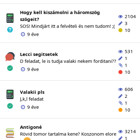
Hogy kell kiszámolni a háromszög
2104
szögeit?
3
SOS! Mindjárt itt a felvételi és nem tudom! ;(
10
9 éve
531
Lecci segitsetek
1
D feladat, le is tudja valaki nekem forditani??
1
9 éve
10
606
Valakii pls
2
J,k,l feladat
1
9 éve
10
Antigoné
3214
Rövid tomor tartalma kene? Koszonom elore
1