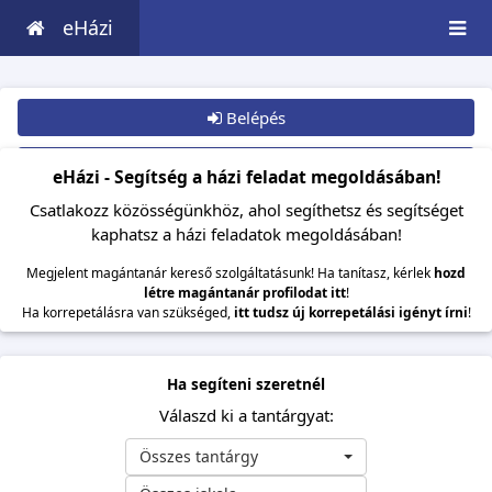
eHázi
Belépés
Csatlakozom
eHázi - Segítség a házi feladat megoldásában!
Csatlakozz közösségünkhöz, ahol segíthetsz és segítséget
kaphatsz a házi feladatok megoldásában!
Megjelent magántanár kereső szolgáltatásunk! Ha tanítasz, kérlek
hozd
létre magántanár profilodat itt
!
Ha korrepetálásra van szükséged,
itt tudsz új korrepetálási igényt írni
!
Ha segíteni szeretnél
Válaszd ki a tantárgyat:
Összes tantárgy