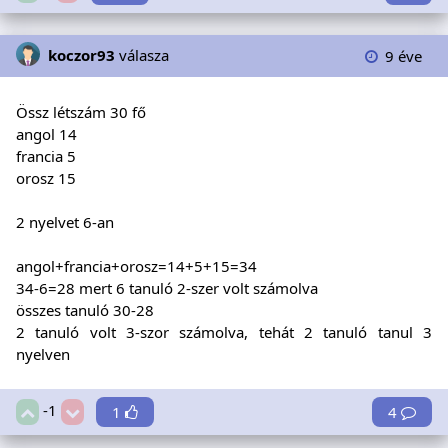
koczor93
válasza
9 éve
Össz létszám 30 fő
angol 14
francia 5
orosz 15
2 nyelvet 6-an
angol+francia+orosz=14+5+15=34
34-6=28 mert 6 tanuló 2-szer volt számolva
összes tanuló 30-28
2 tanuló volt 3-szor számolva, tehát 2 tanuló tanul 3
nyelven
-1
1
4