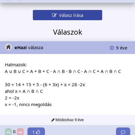
Válasz írása
Válaszok
eHazi
válasza
9 éve
Halmazok:
A ∪ B ∪ C = A + B + C - A ∩ B - B ∩ C - A ∩ C + A ∩ B ∩ C
30 = 14 + 15 + 5 - (6 + 3x) + x = 28 -2x
ahol x = A ∩ B ∩ C
2 = -2x
x = -1, nincs megoldás
Módosítva:
9 éve
0
1