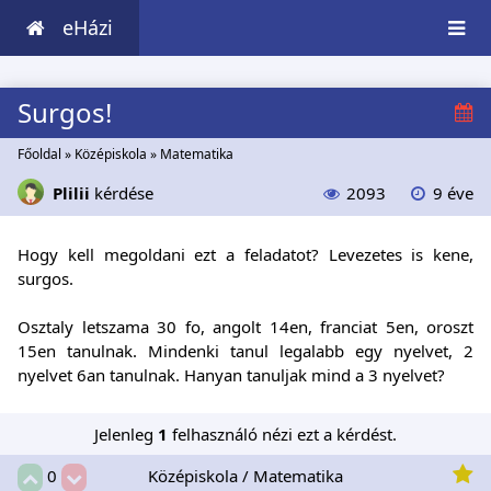
eHázi
Surgos!
Főoldal
»
Középiskola
»
Matematika
Plilii
kérdése
2093
9 éve
Hogy kell megoldani ezt a feladatot? Levezetes is kene,
surgos.
Osztaly letszama 30 fo, angolt 14en, franciat 5en, oroszt
15en tanulnak. Mindenki tanul legalabb egy nyelvet, 2
nyelvet 6an tanulnak. Hanyan tanuljak mind a 3 nyelvet?
Jelenleg
1
felhasználó nézi ezt a kérdést.
Középiskola / Matematika
0