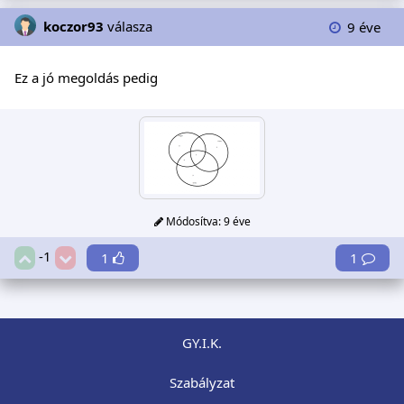
koczor93
válasza
9 éve
Ez a jó megoldás pedig
Módosítva:
9 éve
-1
1
1
GY.I.K.
Szabályzat