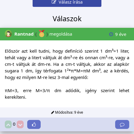
Válasz írása
Válaszok
Rantnad
{
}
megoldása
9 éve
Először azt kell tudni, hogy definíció szerint 1 dm³=1 liter,
tehát vagy a litert váltjuk át dm³-re és onnan cm³-re, vagy a
cm-t váltjuk át dm-re. Ha a cm-t váltjuk, akkor az alapkör
sugara 1 dm, így térfogata 1²*π*M=πM dm³, az a kérdés,
hogy ez milyen M-re lesz 3-mal egyenlő:
πM=3, erre M=3/π dm adódik, igény szerint lehet
kerekíteni.
Módosítva:
9 éve
0