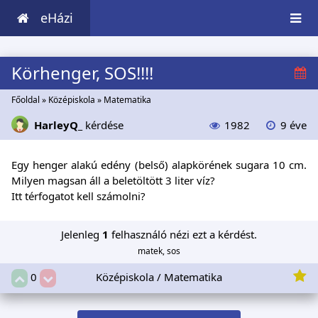
eHázi
Körhenger, SOS!!!!
Főoldal
»
Középiskola
»
Matematika
HarleyQ_
kérdése
1982
9 éve
Egy henger alakú edény (belső) alapkörének sugara 10 cm.
Milyen magsan áll a beletöltött 3 liter víz?
Itt térfogatot kell számolni?
Jelenleg
1
felhasználó nézi ezt a kérdést.
matek, sos
Középiskola / Matematika
0