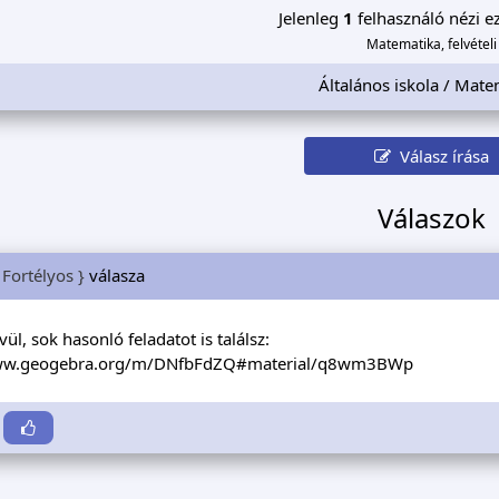
Jelenleg
1
felhasználó nézi ez
Matematika, felvételi
Általános iskola / Mate
Válasz írása
Válaszok
 Fortélyos }
válasza
ívül, sok hasonló feladatot is találsz:
www.geogebra.org/m/DNfbFdZQ#material/q8wm3BWp