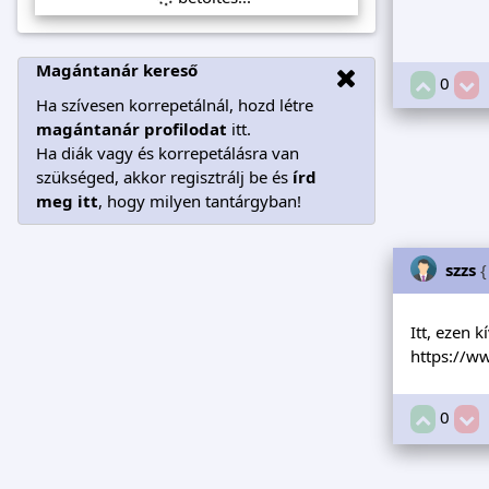
Magántanár kereső
0
Ha szívesen korrepetálnál, hozd létre
magántanár profilodat
itt.
Ha diák vagy és korrepetálásra van
szükséged, akkor regisztrálj be és
írd
meg itt
, hogy milyen tantárgyban!
szzs
{
Itt, ezen k
https://
0