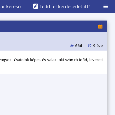
ár kereső
Tedd fel kérdésedet itt!
666
9 éve
gyok. Csatolok képet, és valaki aki szán rá időd, levezeti