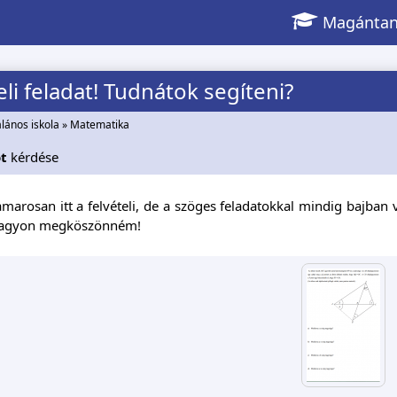
Magántan
eli feladat! Tudnátok segíteni?
alános iskola
»
Matematika
t
kérdése
arosan itt a felvételi, de a szöges feladatokkal mindig bajban va
agyon megköszönném!