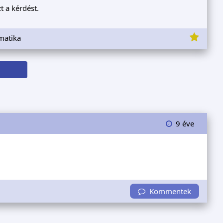
t a kérdést.
matika
9 éve
Kommentek