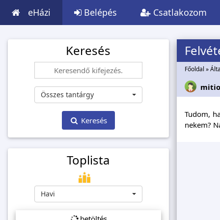
eHázi
Belépés
Csatlakozom
Keresés
Felvét
Főoldal
»
Ált
mitio
Összes tantárgy
Tudom, ham
Keresés
nekem? N
Toplista
Havi
betöltés...