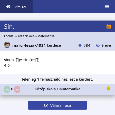
eHázi
Sin.
Főoldal
»
Középiskola
»
Matematika
marci-leszak1921
kérdése
584
9 éve
sin(sx-∏)= sin (x+∏)
4 6
Jelenleg
1
felhasználó nézi ezt a kérdést.
Középiskola / Matematika
0
Válasz írása