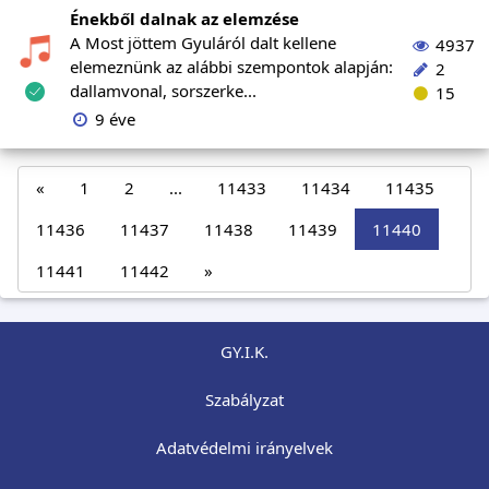
Énekből dalnak az elemzése
A Most jöttem Gyuláról dalt kellene
4937
elemeznünk az alábbi szempontok alapján:
2
dallamvonal, sorszerke...
15
9 éve
«
1
2
...
11433
11434
11435
11436
11437
11438
11439
11440
11441
11442
»
GY.I.K.
Szabályzat
Adatvédelmi irányelvek