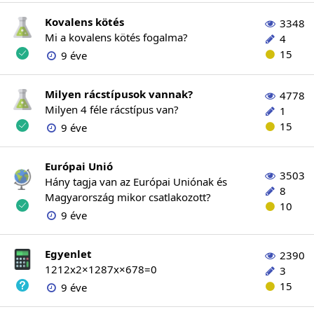
Kovalens kötés
3348
Mi a kovalens kötés fogalma?
4
15
9 éve
Milyen rácstípusok vannak?
4778
Milyen 4 féle rácstípus van?
1
15
9 éve
Európai Unió
3503
Hány tagja van az Európai Uniónak és
8
Magyarország mikor csatlakozott?
10
9 éve
Egyenlet
2390
1212x2×1287x×678=0
3
15
9 éve