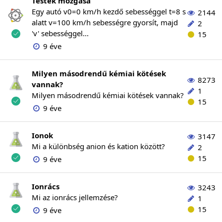
Testek mozgása
Egy autó v0=0 km/h kezdő sebességgel t=8 s
2144
alatt v=100 km/h sebességre gyorsít, majd
2
'v' sebességgel...
15
9 éve
Milyen másodrendű kémiai kötések
8273
vannak?
1
Milyen másodrendű kémiai kötések vannak?
15
9 éve
Ionok
3147
Mi a különbség anion és kation között?
2
15
9 éve
Ionrács
3243
Mi az ionrács jellemzése?
1
15
9 éve