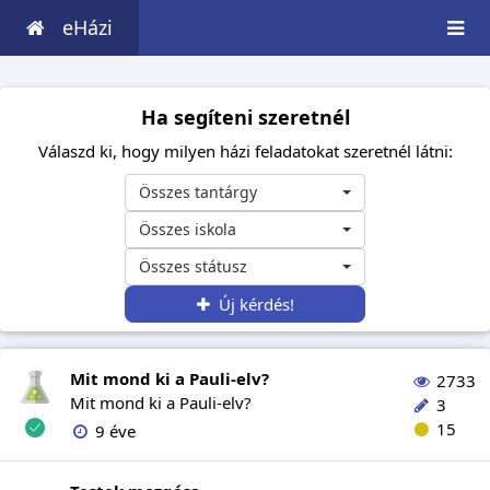
eHázi
Ha segíteni szeretnél
Válaszd ki, hogy milyen házi feladatokat szeretnél látni:
Összes tantárgy
Összes iskola
Összes státusz
Új kérdés!
Mit mond ki a Pauli-elv?
2733
Mit mond ki a Pauli-elv?
3
15
9 éve