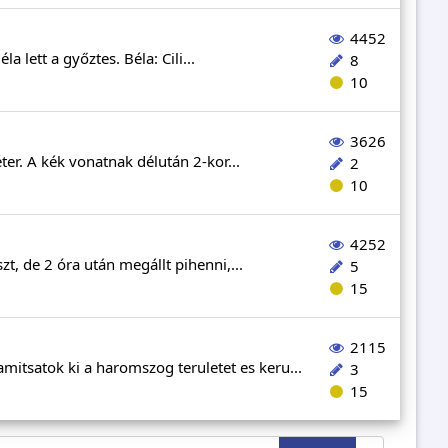
4452
a lett a győztes. Béla: Cili...
8
10
3626
ter. A kék vonatnak délután 2-kor...
2
10
4252
t, de 2 óra után megállt pihenni,...
5
15
2115
tsatok ki a haromszog teruletet es keru...
3
15