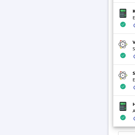
K
E
S
S
E
H
A