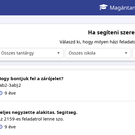
Magántan
Ha segíteni szere
Válaszd ki, hogy milyen házi feladato
Összes tantárgy
Összes iskola
ogy bontjuk fel a zárójelet?
ab2-3ab}2
9 éve
eljes negyzette alakitas. Segitseg.
z 2159-es feladatrol lenne szo.
9 éve