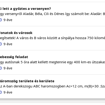
i lett a győztes a versenyen?
gy versenyről Aladár, Béla, Cili és Dénes így számolt be: Aladár: Bél
9 éve
Vonatok és városok
egítsetek! A város és B város között a sínpálya hossza 750 kilomé
9 éve
ebesség feladat
gy autósnak 5 óra alatt kellett megtennie egy 400 km-es útszakasz
9 éve
áromszög területe és kerülete
z A-ban derekszogu ABC haromszogben Ac=12 cm, m(B)=30 .Szami
9 éve