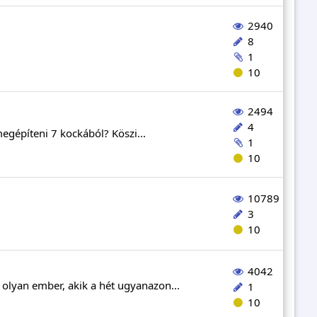
2940
8
1
10
2494
4
egépíteni 7 kockából? Köszi...
1
10
10789
3
10
4042
 olyan ember, akik a hét ugyanazon...
1
10