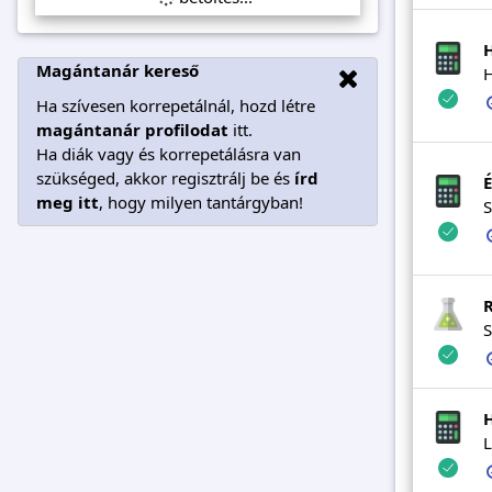
H
Magántanár kereső
H
Ha szívesen korrepetálnál, hozd létre
magántanár profilodat
itt.
Ha diák vagy és korrepetálásra van
szükséged, akkor regisztrálj be és
írd
É
meg itt
, hogy milyen tantárgyban!
S
S
H
L