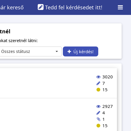
ár kereső
Tedd fel kérdésedet itt!
tnél
kat szeretnél látni:
Összes státusz
Új kérdés!
3020
7
15
2927
4
1
15