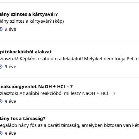
ány szintes a kártyavár?
ány szintes a kártyavár? (kép)
9 éve
pítőkockákból alakzat
ziasztok! Képként csatolom a feladatot! Melyiket nem tudja Peti m
9 éve
Reakcióegyenlet NaOH + HCl = ?
ziasztok! Az alábbi reakcióból mi lesz? NaOH + HCl = ?
9 éve
ány fős a társaság?
egalább hány fős az a baráti társaság, amelyben biztosan van két
9 éve