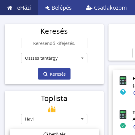
eHázi
Belépés
Csatlakozom
Keresés
Összes tantárgy
Keresés
H
{
Toplista
T
A
Havi
betöltés...