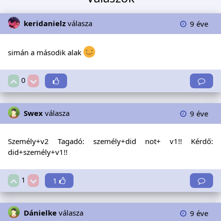
keridanielz
válasza
9 éve
simán a második alak
0
Swex
válasza
9 éve
Személy+v2 Tagadó: személy+did not+ v1!! Kérdő:
did+személy+v1!!
1
1
Dánielke
válasza
9 éve