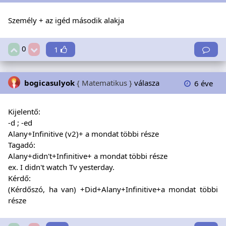
Személy + az igéd második alakja
0
1
bogicasulyok
{ Matematikus }
válasza
6 éve
Kijelentő:
-d ; -ed
Alany+Infinitive (v2)+ a mondat többi része
Tagadó:
Alany+didn't+Infinitive+ a mondat többi része
ex. I didn't watch Tv yesterday.
Kérdő:
(Kérdőszó, ha van) +Did+Alany+Infinitive+a mondat többi
része