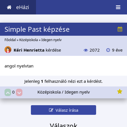
eHázi
Simple Past képzése
Főoldal
»
Középiskola
»
Idegen nyelv
Kéri Henrietta
kérdése
2072
9 éve
angol nyelvtan
Jelenleg
1
felhasználó nézi ezt a kérdést.
Középiskola / Idegen nyelv
0
Válasz írása
Válaszok