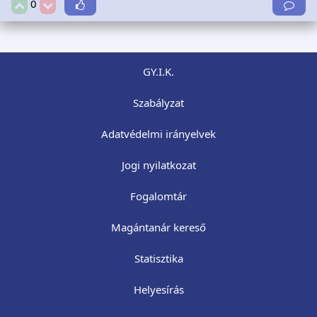
0
GY.I.K.
Szabályzat
Adatvédelmi irányelvek
Jogi nyilatkozat
Fogalomtár
Magántanár kereső
Statisztika
Helyesírás