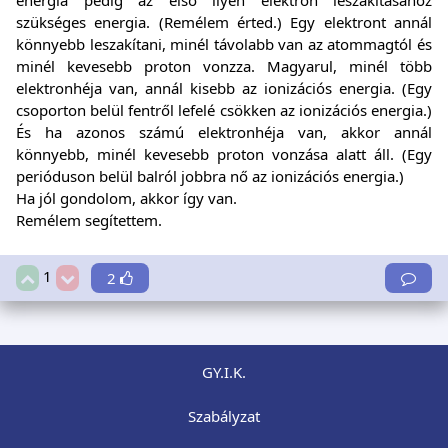
energia pedig az első ilyen elektron leszakításához
szükséges energia. (Remélem érted.) Egy elektront annál
könnyebb leszakítani, minél távolabb van az atommagtól és
minél kevesebb proton vonzza. Magyarul, minél több
elektronhéja van, annál kisebb az ionizációs energia. (Egy
csoporton belül fentről lefelé csökken az ionizációs energia.)
És ha azonos számú elektronhéja van, akkor annál
könnyebb, minél kevesebb proton vonzása alatt áll. (Egy
perióduson belül balról jobbra nő az ionizációs energia.)
Ha jól gondolom, akkor így van.
Remélem segítettem.
1
2
GY.I.K.
Szabályzat