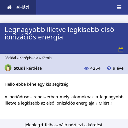
eHázi
Legnagyobb illetve legkisebb első
ionizációs energia
Főoldal
»
Középiskola
»
Kémia
Studi
kérdése
4254
9 éve
Hello ebbe kéne egy kis segitség
A periódusos rendszerben mely atomoknak a legnagyobb
illetve a legkisebb az első ionizációs energiája ? Miért ?
Jelenleg
1
felhasználó nézi ezt a kérdést.