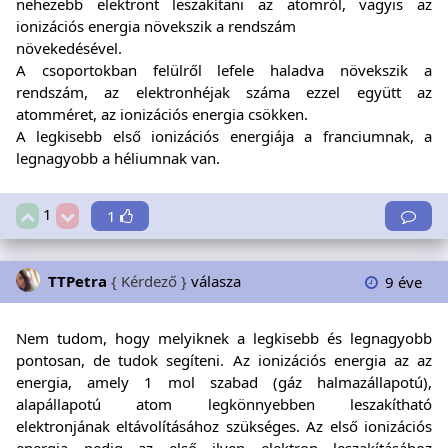
nehezebb elektront leszakítani az atomról, vagyis az
ionizációs energia növekszik a rendszám
növekedésével.
A csoportokban felülről lefele haladva növekszik a
rendszám, az elektronhéjak száma ezzel együtt az
atomméret, az ionizációs energia csökken.
A legkisebb első ionizációs energiája a franciumnak, a
legnagyobb a héliumnak van.
1
1
TTPetra
{ Kérdező }
válasza
9 éve
Nem tudom, hogy melyiknek a legkisebb és legnagyobb
pontosan, de tudok segíteni. Az ionizációs energia az az
energia, amely 1 mol szabad (gáz halmazállapotú),
alapállapotú atom legkönnyebben leszakítható
elektronjának eltávolításához szükséges. Az első ionizációs