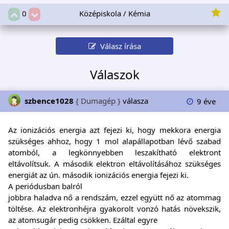
Középiskola / Kémia
0
Válasz írása
Válaszok
szbence1028
{ Dumagép }
válasza
9 éve
Az ionizációs energia azt fejezi ki, hogy mekkora energia
szükséges ahhoz, hogy 1 mol alapállapotban lévő szabad
atomból, a legkönnyebben leszakítható elektront
eltávolítsuk. A második elektron eltávolításához szükséges
energiát az ún. második ionizációs energia fejezi ki.
A periódusban balról
jobbra haladva nő a rendszám, ezzel együtt nő az atommag
töltése. Az elektronhéjra gyakorolt vonzó hatás növekszik,
az atomsugár pedig csökken. Ezáltal egyre