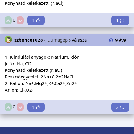
Konyhasó keletkezett. (NaCl)
0
1
1
szbence1028
{ Dumagép }
válasza
9 éve
1. Kiindulási anyagok: Nátrium, klór
Jelük: Na, Cl2
Konyhasó keletkezett (NaCl)
Reakcióegyenlet: 2Na+Cl2=2NaCl
2. Kation: Na+,Mg2+,K+,Ca2+,Zn2+
Anion: Cl-,O2-,
0
1
2