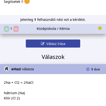
Segitsetek !!
Jelenleg
1
felhasználó nézi ezt a kérdést.
Középiskola / Kémia
1
Válasz írása
Válaszok
eHazi
válasza
9 éve
2Na + Cl2 = 2NaCl
Nátrium (Na)
Klór (Cl 2)