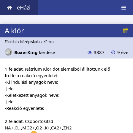
eHázi
A klór
Főoldal
»
Középiskola
»
Kémia
BoxerKing
kérdése
3387
9 éve
1.feladat, Nátrium Kloridot elemeiből állitottunk elő
Ird le a reakció egyenletét
-Ki indulási anyagok neve:
-Jele:
-Keletkezett anyagok neve:
-Jele:
-Reakció egyenlete:
2.feladat, Csoportositsd
NA+,CL-,MG2+,O2-,K+,CA2+,ZN2+