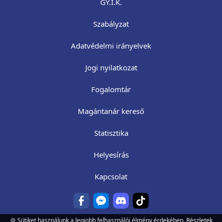
GY.I.K.
Szabályzat
Adatvédelmi irányelvek
Jogi nyilatkozat
Fogalomtár
Magántanár kereső
Statisztika
Helyesírás
Kapcsolat
🍪 Sütiket használunk a legjobb felhasználói élmény érdekében.
Részletek