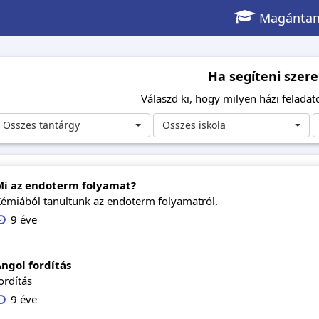
Magántan
Ha segíteni szere
Válaszd ki, hogy milyen házi feladato
Összes tantárgy
Összes iskola
Mi az endoterm folyamat?
émiából tanultunk az endoterm folyamatról.
9 éve
ngol fordítás
ordítás
9 éve