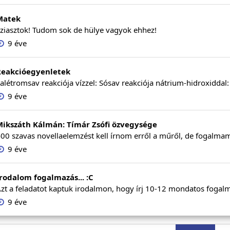
Matek
ziasztok! Tudom sok de hülye vagyok ehhez!
9 éve
Reakcióegyenletek
alétromsav reakciója vízzel: Sósav reakciója nátrium-hidroxiddal: 
9 éve
Mikszáth Kálmán: Tímár Zsófi özvegysége
00 szavas novellaelemzést kell írnom erről a műről, de fogalmam s
9 éve
rodalom fogalmazás... :C
zt a feladatot kaptuk irodalmon, hogy írj 10-12 mondatos fogalma
9 éve