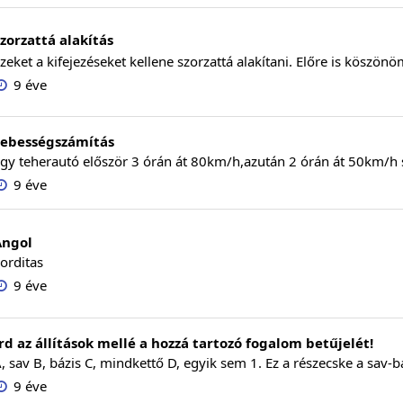
zorzattá alakítás
zeket a kifejezéseket kellene szorzattá alakítani. Előre is köszön
9 éve
Sebességszámítás
gy teherautó először 3 órán át 80km/h,azután 2 órán át 50km/h s
9 éve
Angol
orditas
9 éve
rd az állítások mellé a hozzá tartozó fogalom betűjelét!
, sav B, bázis C, mindkettő D, egyik sem 1. Ez a részecske a sav-bá
9 éve