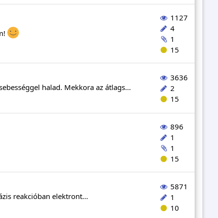
1127
4
öm!
1
15
3636
ebességgel halad. Mekkora az átlags...
2
15
896
1
1
15
5871
zis reakcióban elektront...
1
10