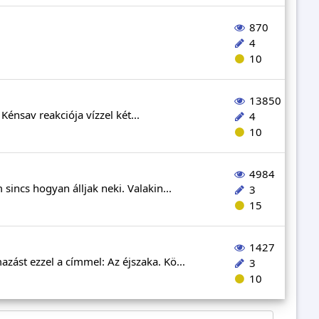
870
4
10
13850
Kénsav reakciója vízzel két...
4
10
4984
incs hogyan álljak neki. Valakin...
3
15
1427
zást ezzel a címmel: Az éjszaka. Kö...
3
10