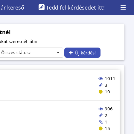
ár kereső
Tedd fel kérdésedet itt!
tnél
kat szeretnél látni:
Összes státusz
Új kérdés!
1011
3
10
906
2
1
15