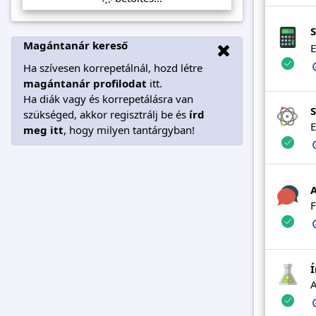
S
Magántanár kereső
E
Ha szívesen korrepetálnál, hozd létre
magántanár profilodat
itt.
Ha diák vagy és korrepetálásra van
szükséged, akkor regisztrálj be és
írd
E
meg itt
, hogy milyen tantárgyban!
F
Í
A