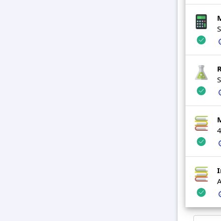
S
S
4
I
A