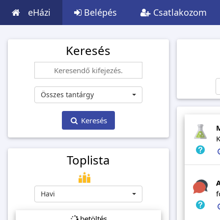
eHázi
Belépés
Csatlakozom
Keresés
Összes tantárgy
Keresés
K
Toplista
A
f
Havi
betöltés...