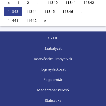
«
1
2
...
11340
11341
11342
11343
11344
11345
11346
...
11441
11442
»
GY.I.K.
Szabályzat
Adatvédelmi irányelvek
Jogi nyilatkozat
Fogalomtár
Magántanár kereső
Statisztika