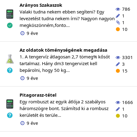
Arányos Szakaszok
786
Valaki tudna nekem ebben segíteni? Egy
1
levezetést tudna nekem írni? Nagyon nagyon
1
megköszönném,fonto...
10
9 éve
Az oldatok töménységének megadása
1. A tengervíz átlagosan 2,7 tömeg% kősót
3301
tartalmaz. Hány dm3 tengervizet kell
3
bepárolni, hogy 50 kg...
15
9 éve
Pitagorasz-tétel
Egy rombuszt az egyik átlója 2 szabályos
1666
háromszögre bont. Számítsd ki a rombusz
1
kerületét és terüle...
10
9 éve