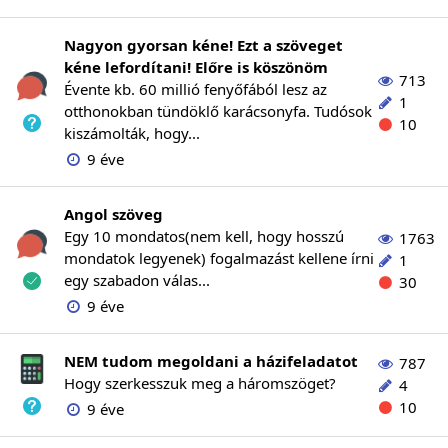
Nagyon gyorsan kéne! Ezt a szöveget
kéne lefordítani! Előre is köszönöm
713
Évente kb. 60 millió fenyőfából lesz az
1
otthonokban tündöklő karácsonyfa. Tudósok
10
kiszámolták, hogy...
9 éve
Angol szöveg
Egy 10 mondatos(nem kell, hogy hosszú
1763
mondatok legyenek) fogalmazást kellene írni
1
egy szabadon válas...
30
9 éve
NEM tudom megoldani a házifeladatot
787
Hogy szerkesszuk meg a háromszöget?
4
10
9 éve