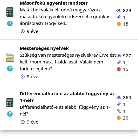
Másodfokú egyenletrendszer
Matekból valaki el tudná magyarázni a
829
másodfokú egyenletrendszernél a grafikus
1
ábrázolást? Hogy kell...
15
9 éve
Mesterséges nyelvek
Szükség van mesterséges nyelvekre? Érvelést
927
kell írnom max. 1 oldalasat. Valaki nem
1
tudna segíteni?
15
9 éve
Differenciálható-e az alábbi függvény az
860
1-nél?
1
Differenciálható-e az alábbi függvény az 1-
1
nél?
20
9 éve