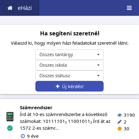
eHázi
Ha segíteni szeretnél
Válaszd ki, hogy milyen házi feladatokat szeretnél látni:
Összes tantárgy
Összes iskola
Összes státusz
Új kérdés!
Számrendszer
Írd át 10-es számrendszerbe a következő
3190
számokat: 10111101₂ 11001011₂ Írd át az
2
1572 2-es számr...
30
9 éve