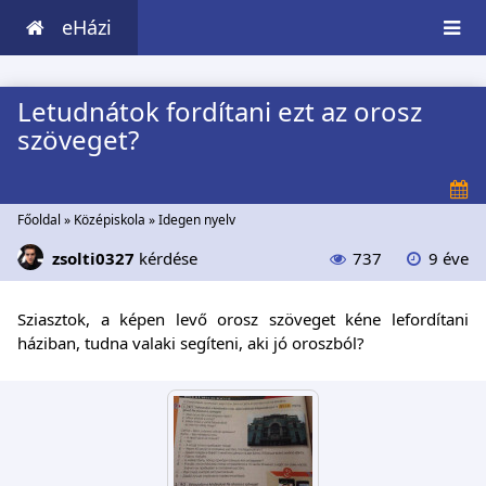
eHázi
Letudnátok fordítani ezt az orosz
szöveget?
Főoldal
»
Középiskola
»
Idegen nyelv
zsolti0327
kérdése
737
9 éve
Sziasztok, a képen levő orosz szöveget kéne lefordítani
háziban, tudna valaki segíteni, aki jó oroszból?