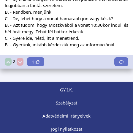
legjobban a fantát szeretem.
B. - Rendben, menjünk.
C. - De, lehet hogy a vonat hamarabb jön vagy késik?
B. - Azt tudom, hogy Moszkvából a vonat 10:30kor indul, és
hét órát megy. Tehát fél hatkor érkezik.
C. - Gyere ide, nézd, itt a menetrend.
B. - Gyerünk, inkább kérdezzük meg az információnál.
2
1
GY.I.K.
Szabályzat
Adatvédelmi irányelvek
Jogi nyilatkozat