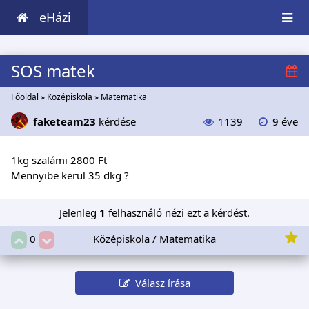
eHázi
SOS matek
Főoldal
»
Középiskola
»
Matematika
faketeam23
kérdése
1139
9 éve
1kg szalámi 2800 Ft
Mennyibe kerül 35 dkg ?
Jelenleg
1
felhasználó nézi ezt a kérdést.
Középiskola / Matematika
0
Válasz írása