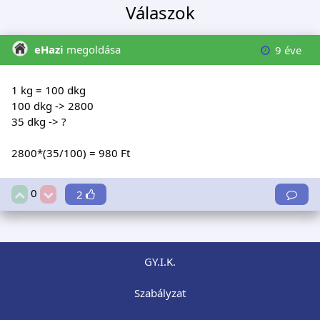
Válaszok
eHazi
megoldása
9 éve
1 kg = 100 dkg
100 dkg -> 2800
35 dkg -> ?
2800*(35/100) = 980 Ft
0
2
GY.I.K.
Szabályzat