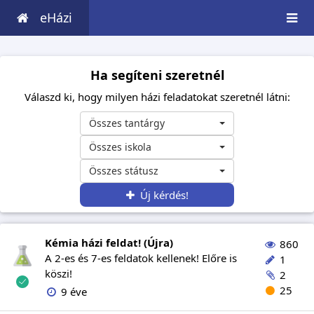
eHázi
Ha segíteni szeretnél
Válaszd ki, hogy milyen házi feladatokat szeretnél látni:
Összes tantárgy
Összes iskola
Összes státusz
Új kérdés!
Kémia házi feldat! (Újra)
860
A 2-es és 7-es feldatok kellenek! Előre is
1
köszi!
2
25
9 éve