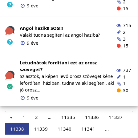
2
9 éve
15
715
Angol hazik!! SOS!!!
2
Valaki tudna segiteni az angol haziba?
3
9 éve
15
Letudnátok fordítani ezt az orosz
szöveget?
737
Sziasztok, a képen levő orosz szöveget kéne
1
lefordítani háziban, tudna valaki segíteni, aki
1
jó orosz...
30
9 éve
«
1
2
...
11335
11336
11337
11338
11339
11340
11341
...