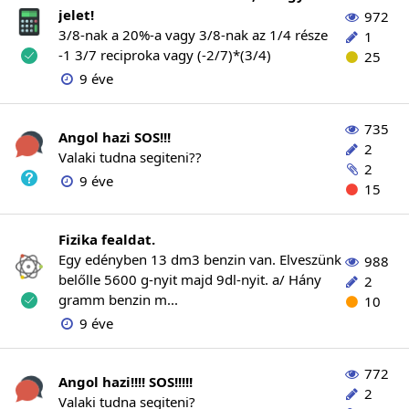
jelet!
972
3/8-nak a 20%-a vagy 3/8-nak az 1/4 része
1
-1 3/7 reciproka vagy (-2/7)*(3/4)
25
9 éve
735
Angol hazi SOS!!!
2
Valaki tudna segiteni??
2
9 éve
15
Fizika fealdat.
Egy edényben 13 dm3 benzin van. Elveszünk
988
belőlle 5600 g-nyit majd 9dl-nyit. a/ Hány
2
gramm benzin m...
10
9 éve
772
Angol hazi!!!! SOS!!!!!
2
Valaki tudna segiteni?