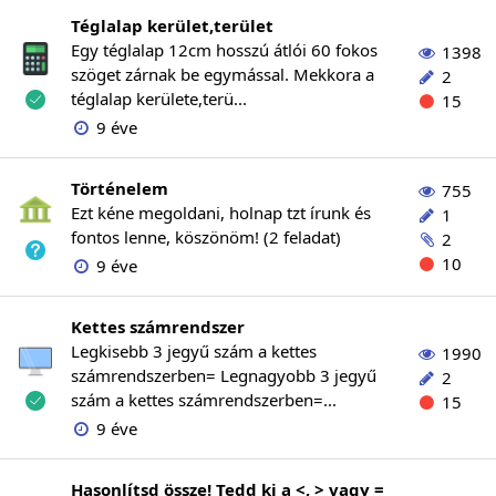
Téglalap kerület,terület
Egy téglalap 12cm hosszú átlói 60 fokos
1398
szöget zárnak be egymással. Mekkora a
2
téglalap kerülete,terü...
15
9 éve
Történelem
755
Ezt kéne megoldani, holnap tzt írunk és
1
fontos lenne, köszönöm! (2 feladat)
2
10
9 éve
Kettes számrendszer
Legkisebb 3 jegyű szám a kettes
1990
számrendszerben= Legnagyobb 3 jegyű
2
szám a kettes számrendszerben=...
15
9 éve
Hasonlítsd össze! Tedd ki a <, > vagy =