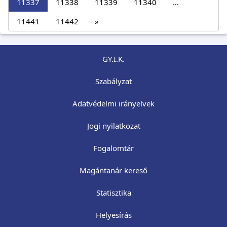
11337
11338
11339
11340
...
11441
11442
»
GY.I.K.
Szabályzat
Adatvédelmi irányelvek
Jogi nyilatkozat
Fogalomtár
Magántanár kereső
Statisztika
Helyesírás