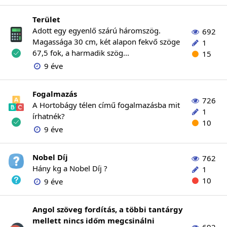
Terület
Adott egy egyenlő szárú háromszög.
692
Magassága 30 cm, két alapon fekvő szöge
1
67,5 fok, a harmadik szög...
15
9 éve
Fogalmazás
726
A Hortobágy télen című fogalmazásba mit
1
írhatnék?
10
9 éve
Nobel Díj
762
Hány kg a Nobel Díj ?
1
10
9 éve
Angol szöveg fordítás, a többi tantárgy
mellett nincs időm megcsinálni