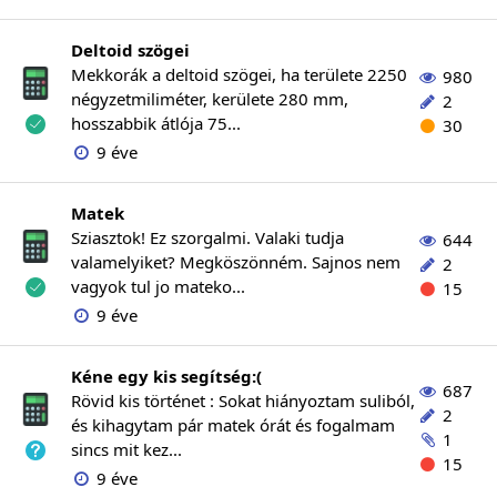
Deltoid szögei
Mekkorák a deltoid szögei, ha területe 2250
980
négyzetmiliméter, kerülete 280 mm,
2
hosszabbik átlója 75...
30
9 éve
Matek
Sziasztok! Ez szorgalmi. Valaki tudja
644
valamelyiket? Megköszönném. Sajnos nem
2
vagyok tul jo mateko...
15
9 éve
Kéne egy kis segítség:(
687
Rövid kis történet : Sokat hiányoztam suliból,
2
és kihagytam pár matek órát és fogalmam
1
sincs mit kez...
15
9 éve