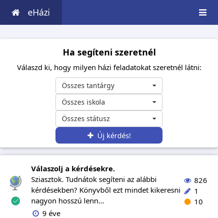
eHázi
Ha segíteni szeretnél
Válaszd ki, hogy milyen házi feladatokat szeretnél látni:
Összes tantárgy
Összes iskola
Összes státusz
Új kérdés!
Válaszolj a kérdésekre.
Sziasztok. Tudnátok segíteni az alábbi
826
kérdésekben? Könyvből ezt mindet kikeresni
1
nagyon hosszú lenn...
10
9 éve