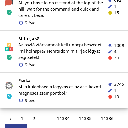
692
All you have to do is stand at the top of the
1
hill, wait for the command and quick and
15
careful, beca...
9 éve
Mit írjak?
Az osztálytársaimnak kell ünnepi beszédet
1009
írni holnapra? Nemtudom mit írjak légyszi
4
segítsetek!
30
9 éve
Fizika
3745
Mi a kulonbseg a lagyvas es az acel kozott
1
magneses szempontbol?
10
9 éve
«
1
2
...
11334
11335
11336