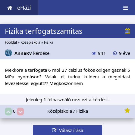
eHázi
Fizika terfogatszamitas
Főoldal
»
Középiskola
»
Fizika
AnnaKv
kérdése
941
9 éve
Mekkora a terfogata 6 mol 27 celzius fokos oxigen gaznak 5
MPa nyomáson? Valaki el tudna kuldeni a megoldast
levezetessel egyutt?? Megkoszonnem
Jelenleg
1
felhasználó nézi ezt a kérdést.
Középiskola / Fizika
0
Válasz írása