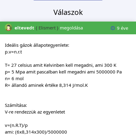
Válaszok
eltevedt
{ Elismert }
megoldása
9 éve
Ideális gázok állapotegyenlete:
p.v=n.r.t
T= 27 celsius amit Kelvinben kell megadni, ami 300 K
p= 5 Mpa amit pascalban kell megadni ami 5000000 Pa
n= 6 mol
R= állandó aminek értéke 8,314 J/mol.K
Számítása:
V-re rendezzük az egyenletet
v=(n.R.T)/p
ami: (6x8,314x300)/5000000