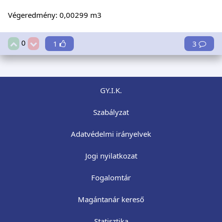
Végeredmény: 0,00299 m3
0
1
3
GY.I.K.
Szabályzat
Adatvédelmi irányelvek
Jogi nyilatkozat
Fogalomtár
Magántanár kereső
Statisztika