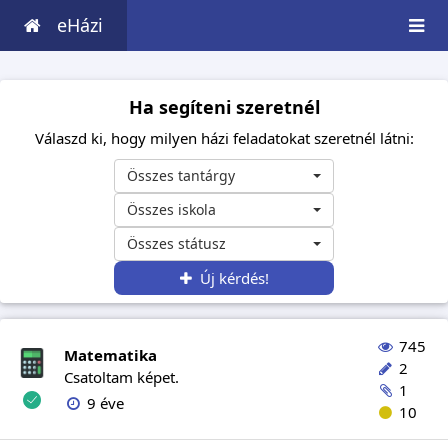
eHázi
Ha segíteni szeretnél
Válaszd ki, hogy milyen házi feladatokat szeretnél látni:
Összes tantárgy
Összes iskola
Összes státusz
Új kérdés!
745
Matematika
2
Csatoltam képet.
1
9 éve
10