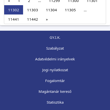
«
1
2
...
11299
11300
11301
11302
11303
11304
11305
...
11441
11442
»
GY.I.K.
Szabályzat
Adatvédelmi irányelvek
Jogi nyilatkozat
Fogalomtár
Magántanár kereső
Statisztika