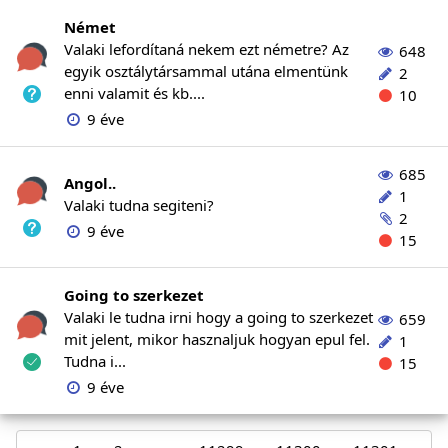
Német
Valaki lefordítaná nekem ezt németre? Az
648
egyik osztálytársammal utána elmentünk
2
enni valamit és kb....
10
9 éve
685
Angol..
1
Valaki tudna segiteni?
2
9 éve
15
Going to szerkezet
Valaki le tudna irni hogy a going to szerkezet
659
mit jelent, mikor hasznaljuk hogyan epul fel.
1
Tudna i...
15
9 éve