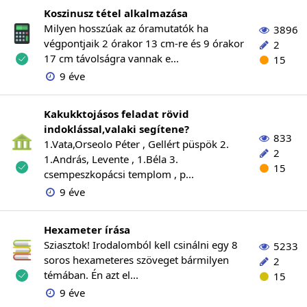
Koszinusz tétel alkalmazása
Milyen hosszúak az óramutatók ha
3896
végpontjaik 2 órakor 13 cm-re és 9 órakor
2
17 cm távolságra vannak e...
15
9 éve
Kakukktojásos feladat rövid
indoklással,valaki segítene?
833
1.Vata,Orseolo Péter , Gellért püspök 2.
2
1.András, Levente , 1.Béla 3.
15
csempeszkopácsi templom , p...
9 éve
Hexameter írása
Sziasztok! Irodalomból kell csinálni egy 8
5233
soros hexameteres szöveget bármilyen
2
témában. Én azt el...
15
9 éve