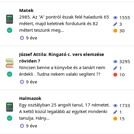
Matek
2985. Az "A" pontról észak felé haladunk 65
1555
métert, majd keletnek fordulunk és 82
3
métert teszünk meg...
30
9 éve
József Attila: Ringató c. vers elemzése
röviden ?
3295
Nincsen benne a könyvbe és a tanárt nem
1
érdekli . Tudna nekem valaki segíteni ??
10
9 éve
Halmazok
Egy osztályban 25 angolt tanul, 17 németet.
1733
A kettő közül legalább az egyiket mindenki
1
tanulja. Hány...
15
9 éve