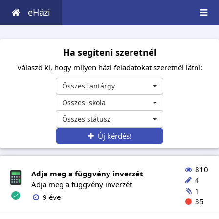
eHázi
Ha segíteni szeretnél
Válaszd ki, hogy milyen házi feladatokat szeretnél látni:
Összes tantárgy
Összes iskola
Összes státusz
Új kérdés!
810
Adja meg a függvény inverzét
4
Adja meg a függvény inverzét
1
9 éve
35