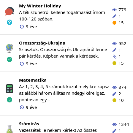
My Winter Holiday
779
A téli szünetről kellene fogalmazást írnom
1
100-120 szóban.
15
9 éve
Oroszország-Ukrajna
952
Sziasztok, Oroszország és Ukrajnáról lenne
1
pár kérdés. Képben vannak a kérdések.
1
15
9 éve
Matematika
Az 1, 2, 3, 4, 5 számok közül melyikre kapsz
874
az alábbi három állítás mindegyikére igaz,
2
pontosan egy...
10
9 éve
Számítás
1344
Vezessétek le nekem kérlek! Az összes
1