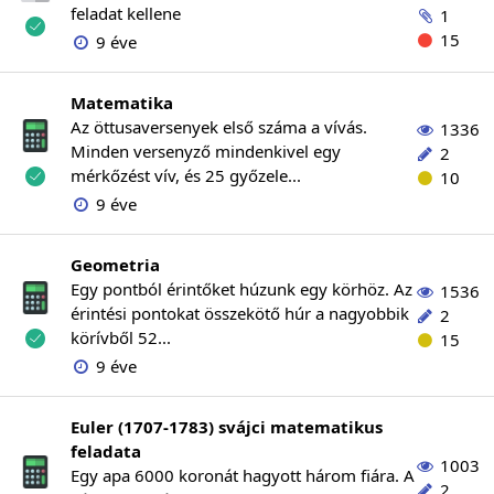
feladat kellene
1
15
9 éve
Matematika
Az öttusaversenyek első száma a vívás.
1336
Minden versenyző mindenkivel egy
2
mérkőzést vív, és 25 győzele...
10
9 éve
Geometria
Egy pontból érintőket húzunk egy körhöz. Az
1536
érintési pontokat összekötő húr a nagyobbik
2
körívből 52...
15
9 éve
Euler (1707-1783) svájci matematikus
feladata
1003
Egy apa 6000 koronát hagyott három fiára. A
2