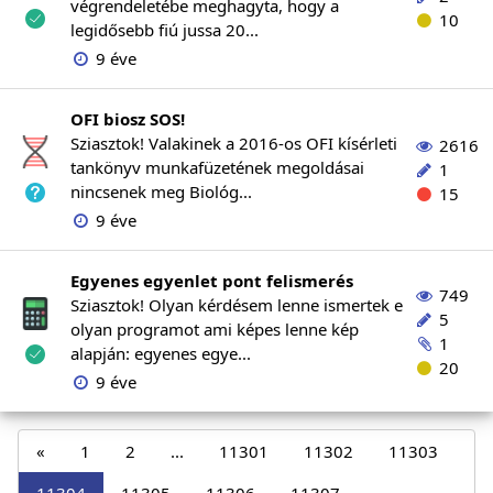
végrendeletébe meghagyta, hogy a
10
legidősebb fiú jussa 20...
9 éve
OFI biosz SOS!
Sziasztok! Valakinek a 2016-os OFI kísérleti
2616
tankönyv munkafüzetének megoldásai
1
nincsenek meg Biológ...
15
9 éve
Egyenes egyenlet pont felismerés
749
Sziasztok! Olyan kérdésem lenne ismertek e
5
olyan programot ami képes lenne kép
1
alapján: egyenes egye...
20
9 éve
«
1
2
...
11301
11302
11303