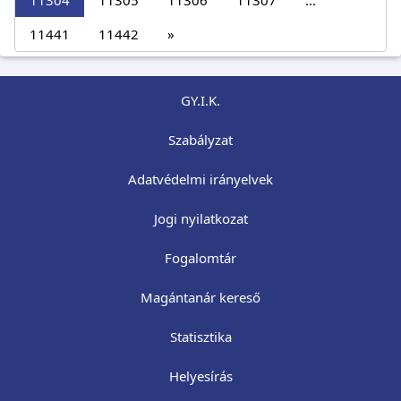
11304
11305
11306
11307
...
11441
11442
»
GY.I.K.
Szabályzat
Adatvédelmi irányelvek
Jogi nyilatkozat
Fogalomtár
Magántanár kereső
Statisztika
Helyesírás