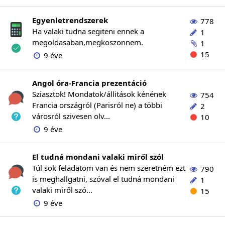
Egyenletrendszerek
778
Ha valaki tudna segiteni ennek a
1
megoldasaban,megkoszonnem.
1
15
9 éve
Angol óra-Francia prezentáció
Sziasztok! Mondatok/állitások kénének
754
Francia országról (Parisról ne) a többi
2
városról szivesen olv...
10
9 éve
El tudná mondani valaki miről szól
Túl sok feladatom van és nem szeretném ezt
790
is meghallgatni, szóval el tudná mondani
1
valaki miről szó...
15
9 éve