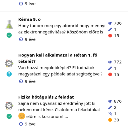
9 éve
Kémia 9. o
706
Hogy tudom meg egy atomról hogy mennyi
1
az elektronnegetivitása? Köszönöm előre is
15
9 éve
Hogyan kell alkalmazni a Hőtan 1. fő
tételét?
772
Van hozzá megoldóképlet? El tudnátok
1
magyarázni egy példafeladat segítségével?
15
9 éve
Fizika hőtágulás 2 feladat
876
Sajna nem ugyanaz az eredmény jött ki
2
nekem mint kéne. Csatolom a feladatokat
1
előre is köszönöm!!...
30
9 éve