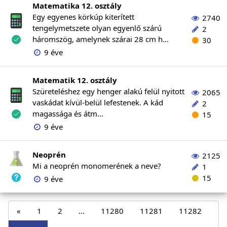
Matematika 12. osztály
Egy egyenes körkúp kiterített
2740
tengelymetszete olyan egyenlő szárú
2
háromszög, amelynek szárai 28 cm h...
30
9 éve
Matematik 12. osztály
Szüreteléshez egy henger alakú felül nyitott
2065
vaskádat kívül-belül lefestenek. A kád
2
magassága és átm...
15
9 éve
Neoprén
2125
Mi a neoprén monomerének a neve?
1
15
9 éve
«
1
2
...
11280
11281
11282