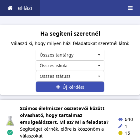
eHázi
Ha segíteni szeretnél
Válaszd ki, hogy milyen házi feladatokat szeretnél látni:
Összes tantárgy
Összes iskola
Összes státusz
Új kérdés!
Számos élelmiszer összetevői között
olvasható, hogy tartalmaz
640
emulgeálószert. Mi az? Mi a feladata?
1
Segítséget kérnék, előre is köszönöm a
15
válaszokat