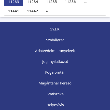
11283
11284
11285
11286
...
11441
11442
»
GY.I.K.
Szabályzat
Adatvédelmi irányelvek
Jogi nyilatkozat
Fogalomtár
Magántanár kereső
Statisztika
Helyesírás