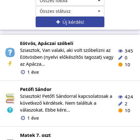
Összes iskola
Összes státusz
Új kérdés!
Eötvös, Apáczai szóbeli
Sziasztok, Van valaki, aki volt szóbelizni az
345
Eötvösben (nyelvi előkészítős tagozat) vagy
0
az Apácza...
10
1 éve
Petőfi Sándor
Sziasztok! Petőfi Sándorral kapcsolatosak a
424
következő kérdések. Nem találtuk a
2
válaszokat. Ebbe kére...
10
1 éve
Matek 7. oszt