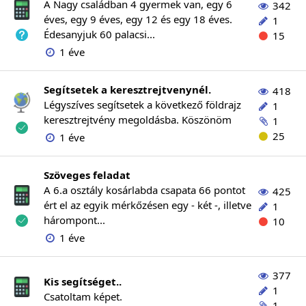
A Nagy családban 4 gyermek van, egy 6
342
éves, egy 9 éves, egy 12 és egy 18 éves.
1
Édesanyjuk 60 palacsi...
15
1 éve
Segítsetek a keresztrejtvenynél.
418
Légyszíves segítsetek a következő földrajz
1
keresztrejtvény megoldásba. Köszönöm
1
25
1 éve
Szöveges feladat
A 6.a osztály kosárlabda csapata 66 pontot
425
ért el az egyik mérkőzésen egy - két -, illetve
1
hárompont...
10
1 éve
377
Kis segítséget..
1
Csatoltam képet.
1