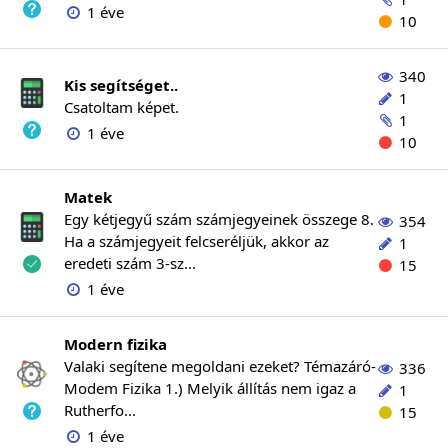
1 éve
10
340
Kis segítséget..
1
Csatoltam képet.
1
1 éve
10
Matek
Egy kétjegyű szám számjegyeinek összege 8.
354
Ha a számjegyeit felcseréljük, akkor az
1
eredeti szám 3-sz...
15
1 éve
Modern fizika
Valaki segítene megoldani ezeket? Témazáró-
336
Modem Fizika 1.) Melyik állítás nem igaz a
1
Rutherfo...
15
1 éve