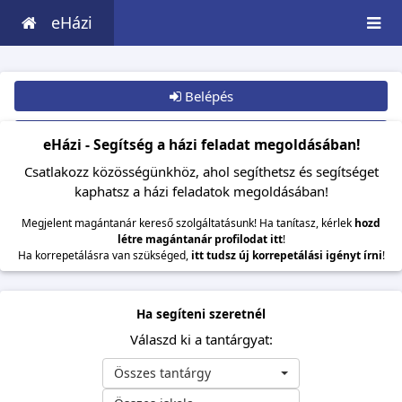
eHázi
Belépés
Csatlakozom
eHázi - Segítség a házi feladat megoldásában!
Csatlakozz közösségünkhöz, ahol segíthetsz és segítséget
kaphatsz a házi feladatok megoldásában!
Megjelent magántanár kereső szolgáltatásunk! Ha tanítasz, kérlek
hozd
létre magántanár profilodat itt
!
Ha korrepetálásra van szükséged,
itt tudsz új korrepetálási igényt írni
!
Ha segíteni szeretnél
Válaszd ki a tantárgyat:
Összes tantárgy