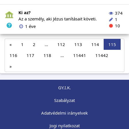
Ki az?
374
Az a személy, aki Jézus tanításait követi.
1
10
1 éve
«
1
2
...
112
113
114
115
116
117
118
...
11441
11442
»
GY.I.K.
Szabályzat
Adatvédelmi irányelvek
Jogi nyilatkozat