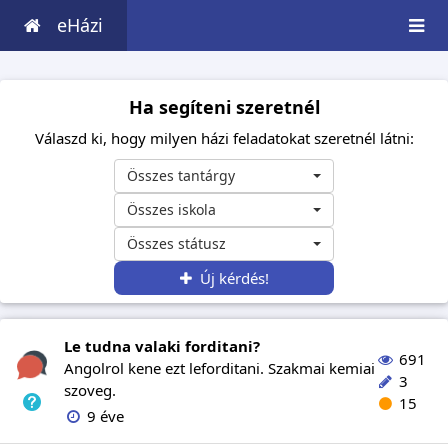
eHázi
Ha segíteni szeretnél
Válaszd ki, hogy milyen házi feladatokat szeretnél látni:
Összes tantárgy
Összes iskola
Összes státusz
Új kérdés!
Le tudna valaki forditani?
691
Angolrol kene ezt leforditani. Szakmai kemiai
3
szoveg.
15
9 éve