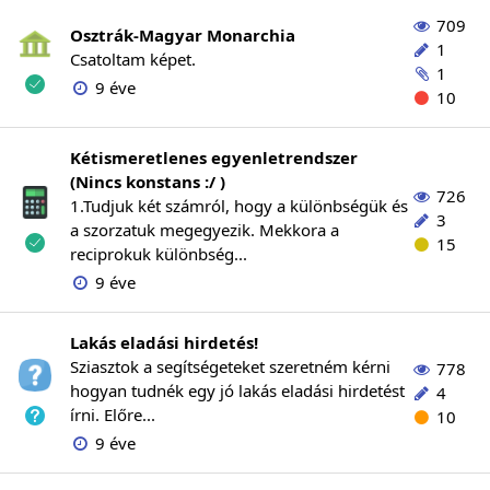
709
Osztrák-Magyar Monarchia
1
Csatoltam képet.
1
9 éve
10
Kétismeretlenes egyenletrendszer
(Nincs konstans :/ )
726
1.Tudjuk két számról, hogy a különbségük és
3
a szorzatuk megegyezik. Mekkora a
15
reciprokuk különbség...
9 éve
Lakás eladási hirdetés!
Sziasztok a segítségeteket szeretném kérni
778
hogyan tudnék egy jó lakás eladási hirdetést
4
írni. Előre...
10
9 éve