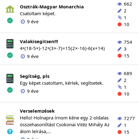
662
Osztrák-Magyar Monarchia
2
Csatoltam képet.
1
9 éve
10
Valakisegitsen!!!
754
4•(18-5×)-12•(3×-7)=15(2×-16)-6(x+14)
3
15
9 éve
689
Segítség, pls
2
Egy képet csatoltam, kérlek, segítsetek.
1
9 éve
10
Verselemzések
Hello! Holnapra írnom kéne egy 2 oldalas
7277
összehasonlítást Csokonai Vitéz Mihály Az
1
álom leírása,...
15