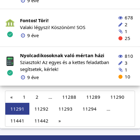
9 éve
678
Fontos! Töri!
2
Valaki légyszi! Köszönöm! SOS
1
9 éve
25
Nyolcadikosoknak való mértan házi
810
Sziasztok! Az egyes és a kettes feladatban
3
segítsetek, kérlek!
1
10
9 éve
«
1
2
...
11288
11289
11290
11291
11292
11293
11294
...
11441
11442
»