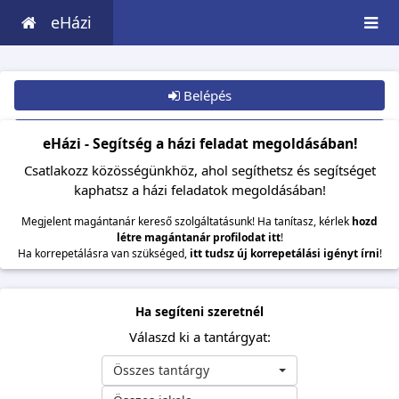
eHázi
Belépés
Csatlakozom
eHázi - Segítség a házi feladat megoldásában!
Csatlakozz közösségünkhöz, ahol segíthetsz és segítséget
kaphatsz a házi feladatok megoldásában!
Megjelent magántanár kereső szolgáltatásunk! Ha tanítasz, kérlek
hozd
létre magántanár profilodat itt
!
Ha korrepetálásra van szükséged,
itt tudsz új korrepetálási igényt írni
!
Ha segíteni szeretnél
Válaszd ki a tantárgyat:
Összes tantárgy