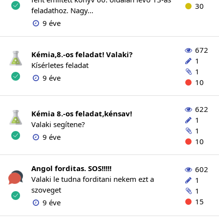
30
feladathoz. Nagy...
9 éve
672
Kémia,8.-os feladat! Valaki?
1
Kísérletes feladat
1
9 éve
10
622
Kémia 8.-os feladat,kénsav!
1
Valaki segítene?
1
9 éve
10
Angol forditas. SOS!!!!!
602
Valaki le tudna forditani nekem ezt a
1
szoveget
1
15
9 éve