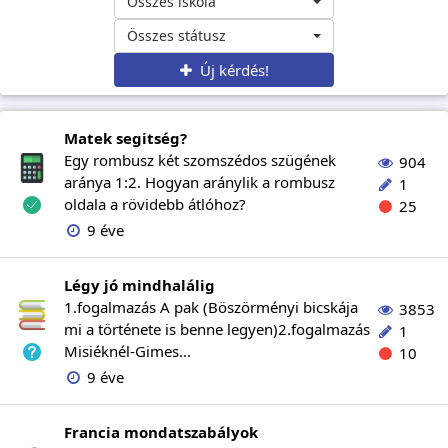
Összes iskola
Összes státusz
Új kérdés!
Matek segitség?
Egy rombusz két szomszédos szügének
904
aránya 1:2. Hogyan aránylik a rombusz
1
oldala a rövidebb átlóhoz?
25
9 éve
Légy jó mindhalálig
1.fogalmazás A pak (Böszörményi bicskája
3853
mi a története is benne legyen)2.fogalmazás
1
Misiéknél-Gimes...
10
9 éve
Francia mondatszabályok