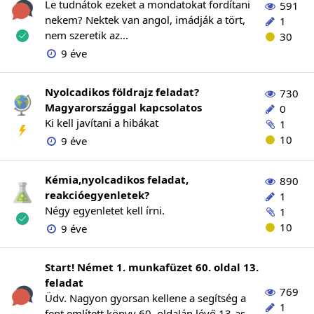
Le tudnátok ezeket a mondatokat fordítani
591
nekem? Nektek van angol, imádják a tört,
1
nem szeretik az...
30
9 éve
Nyolcadikos földrajz feladat?
730
Magyarországgal kapcsolatos
0
Ki kell javítani a hibákat
1
10
9 éve
Kémia,nyolcadikos feladat,
890
reakcióegyenletek?
1
Négy egyenletet kell írni.
1
10
9 éve
Start! Német 1. munkafüzet 60. oldal 13.
feladat
769
Üdv. Nagyon gyorsan kellene a segítség a
1
fent említett könyv 60. oldalán lévő 13-as