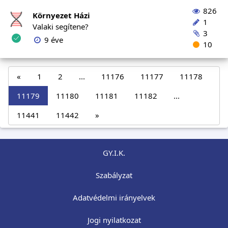
826
Környezet Házi
1
Valaki segítene?
3
9 éve
10
«
1
2
...
11176
11177
11178
11179
11180
11181
11182
...
11441
11442
»
GY.I.K.
Szabályzat
Adatvédelmi irányelvek
Jogi nyilatkozat