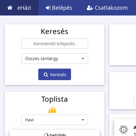
eHázi
Belépés
Csatlakozom
Keresés
Összes tantárgy
Keresés
Toplista
Havi
A
1
betöltés...