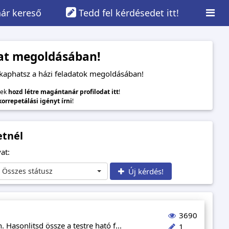
ár kereső
Tedd fel kérdésedet itt!
adat megoldásában!
 kaphatsz a házi feladatok megoldásában!
lek
hozd létre magántanár profilodat itt
!
 korrepetálási igényt írni
!
etnél
at:
Összes státusz
Új kérdés!
3690
 Hasonlitsd össze a testre ható f...
1