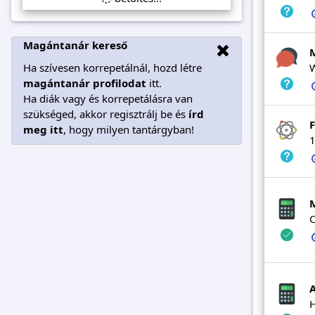
Magántanár kereső
M
Ha szívesen korrepetálnál, hozd létre
W
magántanár profilodat
itt.
Ha diák vagy és korrepetálásra van
szükséged, akkor regisztrálj be és
írd
F
meg itt
, hogy milyen tantárgyban!
1
C
H