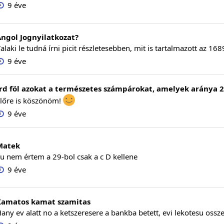
9 éve
ngol Jognyilatkozat?
alaki le tudná írni picit részletesebben, mit is tartalmazott az 168
9 éve
rd föl azokat a természetes számpárokat, amelyek aránya 
lőre is köszönöm!
9 éve
Matek
u nem értem a 29-bol csak a c D kellene
9 éve
Kamatos kamat szamitas
any ev alatt no a ketszeresere a bankba betett, evi lekotesu oss