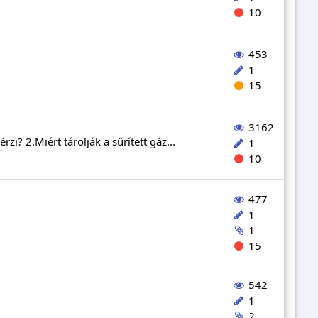
10
453
1
15
3162
? 2.Miért tárolják a sűrített gáz...
1
10
477
1
1
15
542
1
2