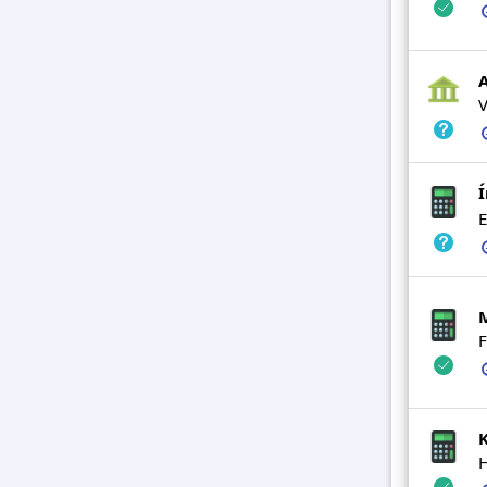
A
V
Í
E
F
H