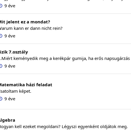
9 éve
it jelent ez a mondat?
arum kann er dann nicht rein?
9 éve
izik 7.osztály
.Miért keményedik meg a kerékpár gumija, ha erős napsugárzás érzi
9 éve
Matematika házi feladat
satoltam képet.
9 éve
Algebra
ogyan kell ezeket megoldani? Légyszi egyenként oldjátok meg.