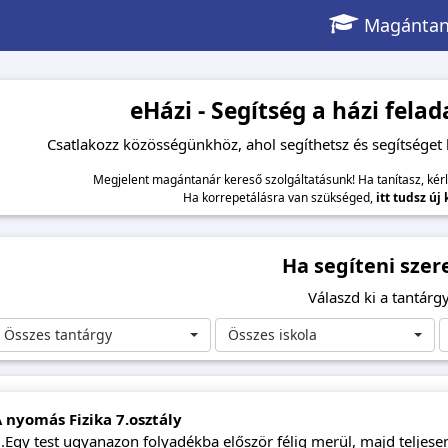
Magántan
eHázi - Segítség a házi fel
Csatlakozz közösségünkhöz, ahol segíthetsz és segítséget
Megjelent magántanár kereső szolgáltatásunk! Ha tanítasz, kér
Ha korrepetálásra van szükséged,
itt tudsz új
Ha segíteni szer
Válaszd ki a tantárgy
Összes tantárgy
Összes iskola
 nyomás Fizika 7.osztály
.Egy test ugyanazon folyadékba először félig merül, majd teljesen.