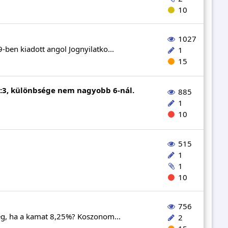
10
1027
9-ben kiadott angol Jognyilatko...
1
15
2:3, különbsége nem nagyobb 6-nál.
885
1
10
515
1
1
10
756
zeg, ha a kamat 8,25%? Koszonom...
2