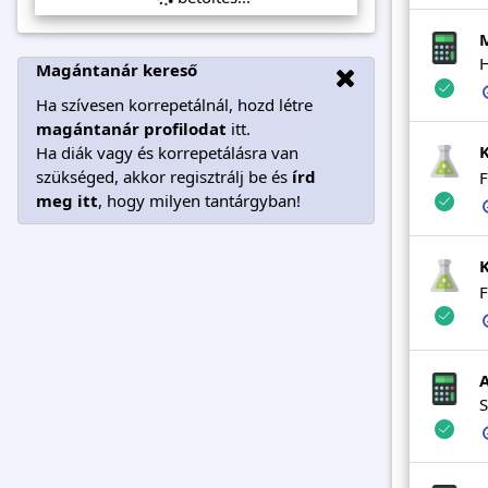
H
Magántanár kereső
Ha szívesen korrepetálnál, hozd létre
magántanár profilodat
itt.
Ha diák vagy és korrepetálásra van
szükséged, akkor regisztrálj be és
írd
F
meg itt
, hogy milyen tantárgyban!
F
S