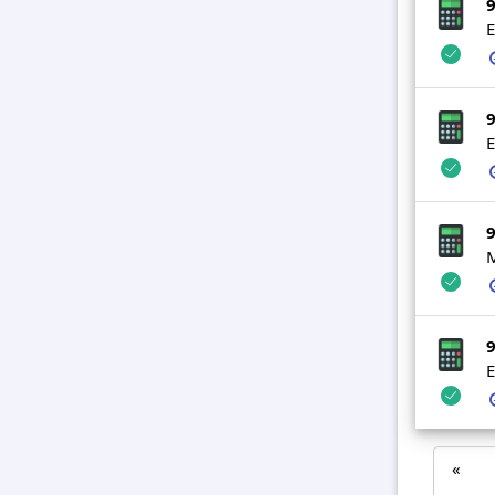
9
E
9
E
9
M
9
E
«