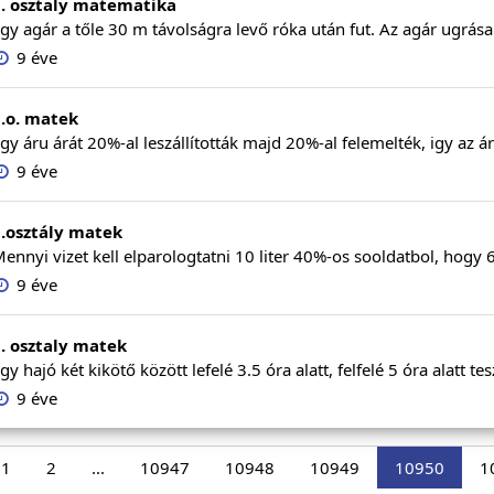
. osztaly matematika
gy agár a tőle 30 m távolságra levő róka után fut. Az agár ugrás
9 éve
.o. matek
gy áru árát 20%-al leszállították majd 20%-al felemelték, igy az ára
9 éve
.osztály matek
ennyi vizet kell elparologtatni 10 liter 40%-os sooldatbol, hogy
9 éve
. osztaly matek
gy hajó két kikötő között lefelé 3.5 óra alatt, felfelé 5 óra alatt te
9 éve
1
2
...
10947
10948
10949
10950
1