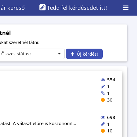
ár kereső
Tedd fel kérdésedet itt!
tnél
kat szeretnél látni:
Összes státusz
Új kérdés!
554
1
1
30
698
tást! A választ előre is köszönöm!...
1
10