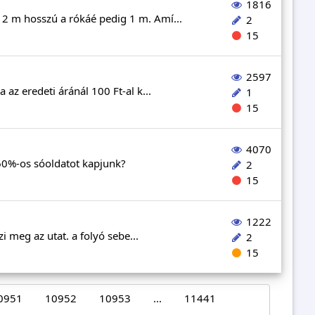
1816
a 2 m hosszú a rókáé pedig 1 m. Amí...
2
15
2597
 az eredeti áránál 100 Ft-al k...
1
15
4070
 60%-os sóoldatot kapjunk?
2
15
1222
szi meg az utat. a folyó sebe...
2
15
0951
10952
10953
...
11441