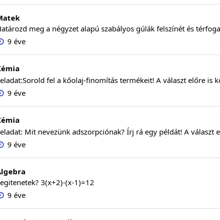
Matek
atározd meg a négyzet alapú szabályos gúlák felszínét és térfog
9 éve
Kémia
eladat:Sorold fel a kőolaj-finomítás termékeit! A választ előre is
9 éve
Kémia
eladat: Mit nevezünk adszorpciónak? Írj rá egy példát! A választ 
9 éve
Algebra
egitenetek? 3(x+2)-(x-1)=12
9 éve