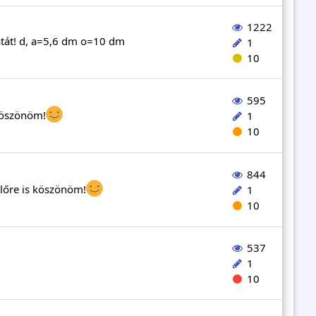
1222
atát! d, a=5,6 dm o=10 dm
1
10
595
 köszönöm!
1
10
844
előre is köszönöm!
1
10
537
1
10