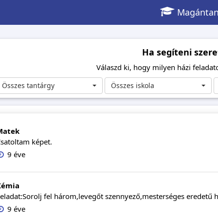
Magántan
Ha segíteni szere
Válaszd ki, hogy milyen házi feladato
Összes tantárgy
Összes iskola
Matek
satoltam képet.
9 éve
Kémia
eladat:Sorolj fel három,levegőt szennyező,mesterséges eredetű ha
9 éve