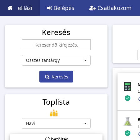
eHázi
Belépés
Csatlakozom
Keresés
Összes tantárgy
Keresés
C
Toplista
Havi
F
betöltés...