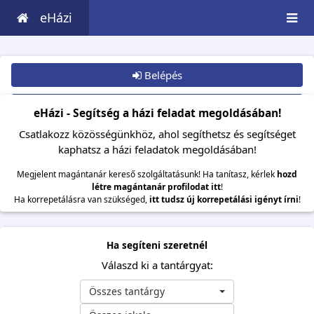
eHázi
Belépés
Csatlakozom
eHázi - Segítség a házi feladat megoldásában!
Csatlakozz közösségünkhöz, ahol segíthetsz és segítséget
kaphatsz a házi feladatok megoldásában!
Megjelent magántanár kereső szolgáltatásunk! Ha tanítasz, kérlek
hozd
létre magántanár profilodat itt
!
Ha korrepetálásra van szükséged,
itt tudsz új korrepetálási igényt írni
!
Ha segíteni szeretnél
Válaszd ki a tantárgyat:
Összes tantárgy