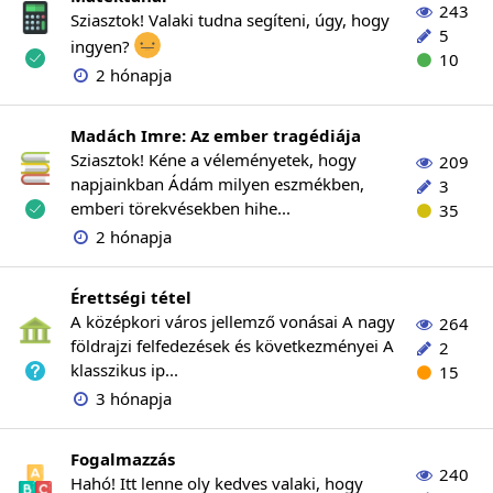
243
Sziasztok! Valaki tudna segíteni, úgy, hogy
5
ingyen?
10
2 hónapja
Madách Imre: Az ember tragédiája
Sziasztok! Kéne a véleményetek, hogy
209
napjainkban Ádám milyen eszmékben,
3
emberi törekvésekben hihe...
35
2 hónapja
Érettségi tétel
A középkori város jellemző vonásai A nagy
264
földrajzi felfedezések és következményei A
2
klasszikus ip...
15
3 hónapja
Fogalmazzás
240
Hahó! Itt lenne oly kedves valaki, hogy