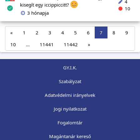
4
kisegít egy iccippiccitt?
10
3 hónapja
«
1
2
3
4
5
6
7
8
9
10
...
11441
11442
»
GY.I.K.
Szabályzat
Adatvédelmi irányelvek
Jogi nyilatkozat
Fogalomtár
Magántanár kereső