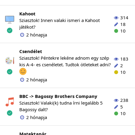
Kahoot
314
Sziasztok! Innen valaki ismeri a Kahoot
18
játékot?
10
2 hónapja
Csendélet
Sziasztok! Péntekre lekéne adnom egy szép
183
kis A-4- es csenéletet. Tudtok ötleteket adni?
2
10
2 hónapja
BBC -> Bagossy Brothers Company
238
Sziasztok! Valaki(k) tudna írni legalább 5
5
Bagossy dalt?
10
2 hónapja
Matektanár