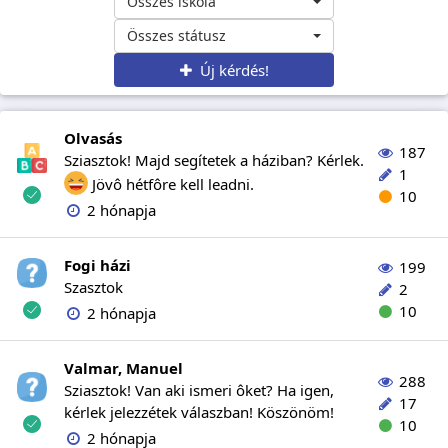
Összes iskola
Összes státusz
Új kérdés!
Olvasás
187
Sziasztok! Majd segítetek a háziban? Kérlek.
1
Jövô hétfôre kell leadni.
10
2 hónapja
Fogi házi
199
Szasztok
2
10
2 hónapja
Valmar, Manuel
288
Sziasztok! Van aki ismeri ôket? Ha igen,
17
kérlek jelezzétek válaszban! Köszönöm!
10
2 hónapja