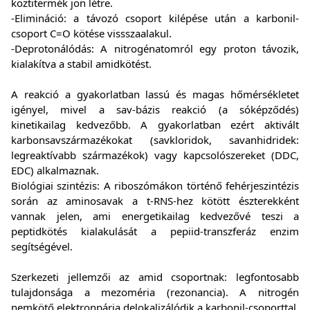
köztitermék jön létre.
-Elimináció: a távozó csoport kilépése után a karbonil-
csoport C=O kötése vissszaalakul.
-Deprotonálódás: A nitrogénatomról egy proton távozik,
kialakítva a stabil amidkötést.
A reakció a gyakorlatban lassú és magas hőmérsékletet
igényel, mivel a sav-bázis reakció (a sóképződés)
kinetikailag kedvezőbb. A gyakorlatban ezért aktivált
karbonsavszármazékokat (savkloridok, savanhidridek:
legreaktívabb származékok) vagy kapcsolószereket (DDC,
EDC) alkalmaznak.
Biológiai szintézis: A riboszómákon történő fehérjeszintézis
során az aminosavak a t-RNS-hez kötött észterekként
vannak jelen, ami energetikailag kedvezővé teszi a
peptidkötés kialakulását a pepiid-transzferáz enzim
segítségével.
Szerkezeti jellemzői az amid csoportnak: legfontosabb
tulajdonsága a mezoméria (rezonancia). A nitrogén
nemkötő elektronpárja delokalizálódik a karbonil-csoporttal,