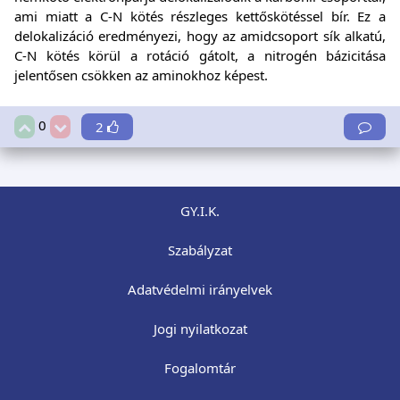
ami miatt a C-N kötés részleges kettőskötéssel bír. Ez a
delokalizáció eredményezi, hogy az amidcsoport sík alkatú,
C-N kötés körül a rotáció gátolt, a nitrogén bázicitása
jelentősen csökken az aminokhoz képest.
0
2
GY.I.K.
Szabályzat
Adatvédelmi irányelvek
Jogi nyilatkozat
Fogalomtár