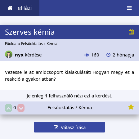
eHázi
Szerves kémia
Főoldal
»
Felsőoktatás
»
Kémia
nyx
kérdése
160
2 hónapja
Vezesse le az amidcsoport kialakulását! Hogyan megy ez a
reakció a gyakorlatban?
Jelenleg
1
felhasználó nézi ezt a kérdést.
Felsőoktatás / Kémia
0
Válasz írása