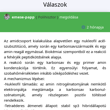
Válaszok
emese-papp
{ Polihisztor }
megoldása
2 hónapja
Az amidcsoport kialakulása alapvetően egy nukleofil acél-
szubsztitúció, amely során egy karbonsavszármazék és egy
amin reagál egymással. Biokémiai szempontból ez a reakció
a fehérjék peptidkötdsének alapja.
A reakció során egy karbonsav és egy primer amin
kondenzációja történik. Ez egyensúlyi folyamat, és
szobahőmérsékleten inkább sóképződéshez vezet.
A mechanizmus lépései:
-Nukleofil támadás: az amin nitrogénatomjának nemkötő
elektronpátja megtámadja a karbonsav karbonul-
szénatomját, amely részlegesen pozitív töltéssel
rendelkezik.
-Tetraéderes átmeneti állapot: stabil sp3 hibridállapotú