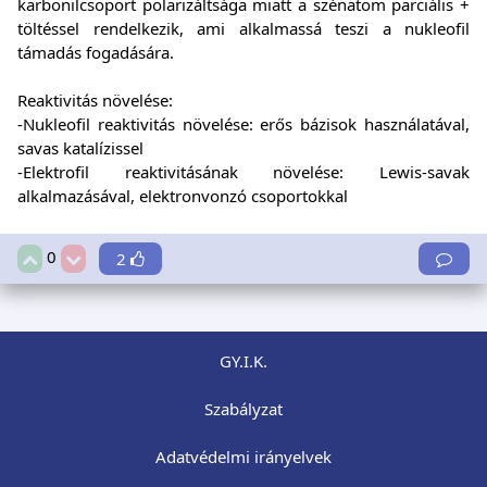
karbonilcsoport polarizáltsága miatt a szénatom parciális +
töltéssel rendelkezik, ami alkalmassá teszi a nukleofil
támadás fogadására.
Reaktivitás növelése:
-Nukleofil reaktivitás növelése: erős bázisok használatával,
savas katalízissel
-Elektrofil reaktivitásának növelése: Lewis-savak
alkalmazásával, elektronvonzó csoportokkal
0
2
GY.I.K.
Szabályzat
Adatvédelmi irányelvek