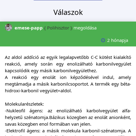
Válaszok
emese-papp
{ Polihisztor }
megoldása
2 hónapja
Az aldol addíció az egyik legalapvetőbb C-C kötést kialakító
reakció, amely során egy enolizálható karbonilvegyület
kapcsolódik egy másik karbonilvegyülethez.
A reakció egy enolát ion képződésével indul, amely
megtámadja a másik karbonilcsoportot. A termék egy béta-
hidroxi-karbonil vegyület=aldol.
Molekularészletek:
-Nukleofil ágens: az enolizálható karbolvegyület alfa-
helyzetű szénatomja.Bázikus közegben az enolát anionként,
savas közegben enol formában van jelen.
-Elektrofil ágens: a másik molekula karbonil-szénatomja. A