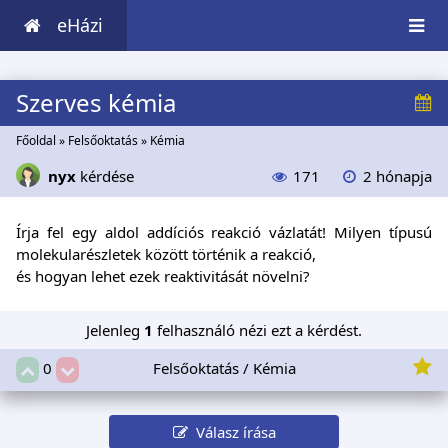
eHázi
Szerves kémia
Főoldal
»
Felsőoktatás
»
Kémia
nyx
kérdése
171
2 hónapja
Írja fel egy aldol addíciós reakció vázlatát! Milyen típusú
molekularészletek között történik a reakció,
és hogyan lehet ezek reaktivitását növelni?
Jelenleg
1
felhasználó nézi ezt a kérdést.
Felsőoktatás / Kémia
0
Válasz írása