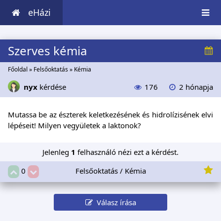
eHázi
Szerves kémia
Főoldal
»
Felsőoktatás
»
Kémia
nyx
kérdése
176
2 hónapja
Mutassa be az észterek keletkezésének és hidrolízisének elvi
lépéseit! Milyen vegyületek a laktonok?
Jelenleg
1
felhasználó nézi ezt a kérdést.
Felsőoktatás / Kémia
0
Válasz írása