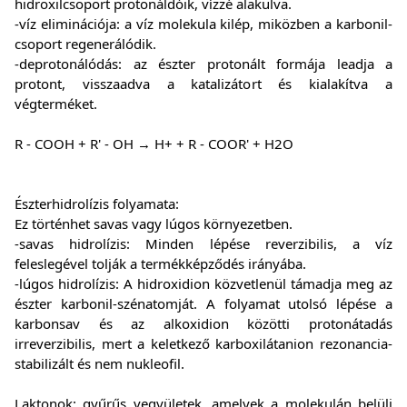
hidroxilcsoport protonáldóik, vízzé alakulva.
-víz eliminációja: a víz molekula kilép, miközben a karbonil-
csoport regenerálódik.
-deprotonálódás: az észter protonált formája leadja a
protont, visszaadva a katalizátort és kialakítva a
végterméket.
R - COOH + R' - OH → H+ + R - COOR' + H2O
Észterhidrolízis folyamata:
Ez történhet savas vagy lúgos környezetben.
-savas hidrolízis: Minden lépése reverzibilis, a víz
feleslegével tolják a termékképződés irányába.
-lúgos hidrolízis: A hidroxidion közvetlenül támadja meg az
észter karbonil-szénatomját. A folyamat utolsó lépése a
karbonsav és az alkoxidion közötti protonátadás
irreverzibilis, mert a keletkező karboxilátanion rezonancia-
stabilizált és nem nukleofil.
Laktonok: gyűrűs vegyületek, amelyek a molekulán belüli