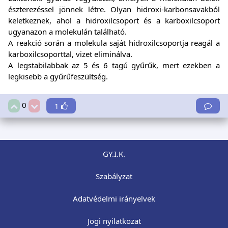
észterezéssel jönnek létre. Olyan hidroxi-karbonsavakból
keletkeznek, ahol a hidroxilcsoport és a karboxilcsoport
ugyanazon a molekulán található.
A reakció során a molekula saját hidroxilcsoportja reagál a
karboxilcsoporttal, vizet eliminálva.
A legstabilabbak az 5 és 6 tagú gyűrűk, mert ezekben a
legkisebb a gyűrűfeszültség.
0
1
GY.I.K.
Szabályzat
Adatvédelmi irányelvek
Jogi nyilatkozat