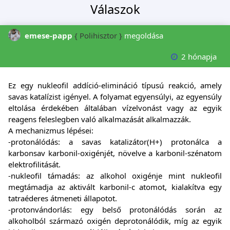
Válaszok
emese-papp
{ Polihisztor }
megoldása
2 hónapja
Ez egy nukleofil addíció-elimináció típusú reakció, amely
savas katalízist igényel. A folyamat egyensúlyi, az egyensúly
eltolása érdekében általában vízelvonást vagy az egyik
reagens feleslegben való alkalmazását alkalmazzák.
A mechanizmus lépései:
-protonálódás: a savas katalizátor(H+) protonálca a
karbonsav karbonil-oxigénjét, növelve a karbonil-szénatom
elektrofilitását.
-nukleofil támadás: az alkohol oxigénje mint nukleofil
megtámadja az aktivált karbonil-c atomot, kialakítva egy
tatraéderes átmeneti állapotot.
-protonvándorlás: egy belső protonálódás során az
alkoholból származó oxigén deprotonálódik, míg az egyik