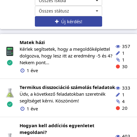
Összes iskola
Összes státusz
Új kérdés!
Matek házi
357
Kérlek segítsetek, hogy a megoldóképlettel
1
dolgozva, hogy lesz itt az eredmény -5 és 4?
1
Nekem pont...
30
1 éve
Termikus disszociáció számolás feladatok
333
Üdv, a következő feladatokban szeretnék
1
segítséget kérni. Köszönöm!
4
20
1 éve
Hogyan kell addíciós egyenletet
megoldani?
403