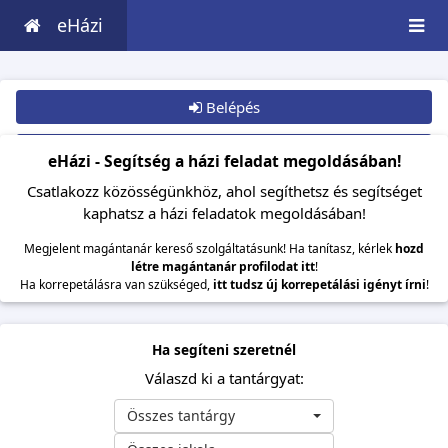
eHázi
Belépés
Csatlakozom
eHázi - Segítség a házi feladat megoldásában!
Csatlakozz közösségünkhöz, ahol segíthetsz és segítséget
kaphatsz a házi feladatok megoldásában!
Megjelent magántanár kereső szolgáltatásunk! Ha tanítasz, kérlek
hozd
létre magántanár profilodat itt
!
Ha korrepetálásra van szükséged,
itt tudsz új korrepetálási igényt írni
!
Ha segíteni szeretnél
Válaszd ki a tantárgyat:
Összes tantárgy