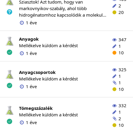
Sziasztok! Azt tudom, hogy van
2
markovnyikov-szabály, ahol több
20
hidrogénatomhoz kapcsolódik a molekul...
1 éve
Anyagok
347
Mellékelve küldöm a kérdést
1
10
1 éve
325
Anyagcsoportok
1
Mellékelve küldöm a kérdést
1
1 éve
10
332
Tömegszázalék
1
Mellékelve küldöm a kérdést
2
1 éve
10