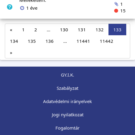
Mellékeltem.
1
1 éve
15
«
1
2
...
130
131
132
133
134
135
136
...
11441
11442
»
GY.I.K.
Szabályzat
Adatvédelmi irányelvek
Jogi nyilatkozat
Fogalomtár