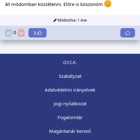
áll módomban közzétenni. Előre is köszönöm
Módosítva:
1 éve
0
3
GY.I.K.
Szabályzat
Adatvédelmi irányelvek
Jogi nyilatkozat
Fogalomtár
Magántanár kereső