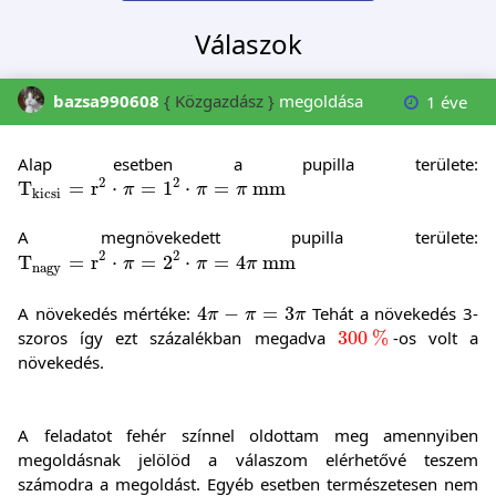
Válaszok
bazsa990608
{ Közgazdász }
megoldása
1 éve
Alap esetben a pupilla területe:
T
kicsi
=
r
2
⋅
π
=
1
2
⋅
π
=
π
mm
2
2
T
=
r
⋅
=
1
⋅
=
mm
π
π
π
kicsi
A megnövekedett pupilla területe:
T
nagy
=
r
2
⋅
π
=
2
2
⋅
π
=
4
π
mm
2
2
T
=
r
⋅
=
2
⋅
=
4
mm
π
π
π
nagy
4
π
-
π
=
3
π
A növekedés mértéke:
4
−
=
3
Tehát a növekedés 3-
π
π
π
300
%
szoros így ezt százalékban megadva
300
%
-os volt a
növekedés.
A feladatot fehér színnel oldottam meg amennyiben
megoldásnak jelölöd a válaszom elérhetővé teszem
számodra a megoldást. Egyéb esetben természetesen nem