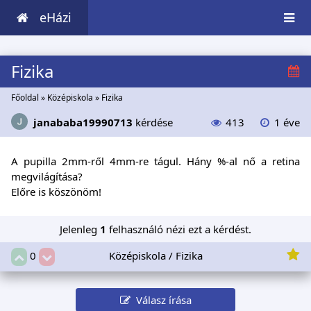
eHázi
Fizika
Főoldal
»
Középiskola
»
Fizika
janababa19990713
kérdése
413
1 éve
A pupilla 2mm-ről 4mm-re tágul. Hány %-al nő a retina
megvilágítása?
Előre is köszönöm!
Jelenleg
1
felhasználó nézi ezt a kérdést.
Középiskola / Fizika
0
Válasz írása