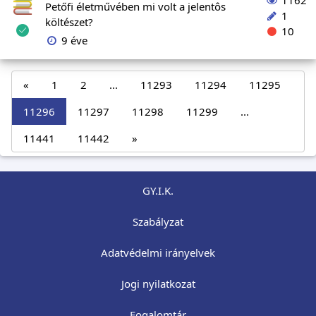
1162
Petőfi életművében mi volt a jelentôs
1
költészet?
10
9 éve
«
1
2
...
11293
11294
11295
11296
11297
11298
11299
...
11441
11442
»
GY.I.K.
Szabályzat
Adatvédelmi irányelvek
Jogi nyilatkozat
Fogalomtár