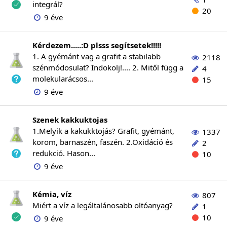
integrál?
20
9 éve
Kérdezem.....:D plsss segítsetek!!!!!
1. A gyémánt vag a grafit a stabilabb
2118
szénmódosulat? Indokolj!.... 2. Mitől függ a
4
molekularácsos...
15
9 éve
Szenek kakkuktojas
1.Melyik a kakukktojás? Grafit, gyémánt,
1337
korom, barnaszén, faszén. 2.Oxidáció és
2
redukció. Hason...
10
9 éve
Kémia, víz
807
Miért a víz a legáltalánosabb oltóanyag?
1
10
9 éve