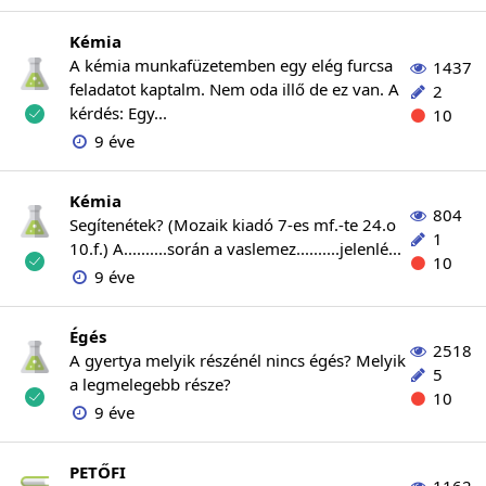
Kémia
A kémia munkafüzetemben egy elég furcsa
1437
feladatot kaptalm. Nem oda illő de ez van. A
2
kérdés: Egy...
10
9 éve
Kémia
804
Segítenétek? (Mozaik kiadó 7-es mf.-te 24.o
1
10.f.) A..........során a vaslemez..........jelenlé...
10
9 éve
Égés
2518
A gyertya melyik részénél nincs égés? Melyik
5
a legmelegebb része?
10
9 éve
PETŐFI