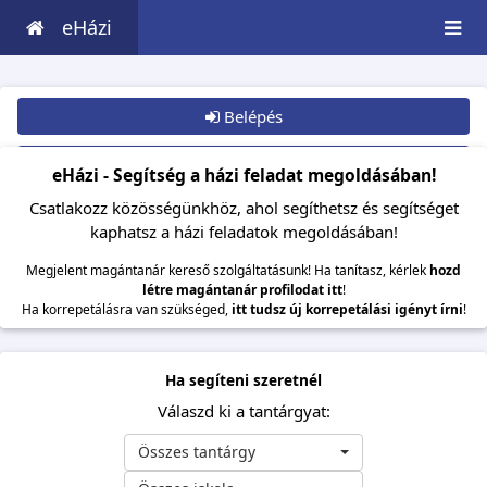
eHázi
Belépés
Csatlakozom
eHázi - Segítség a házi feladat megoldásában!
Csatlakozz közösségünkhöz, ahol segíthetsz és segítséget
kaphatsz a házi feladatok megoldásában!
Megjelent magántanár kereső szolgáltatásunk! Ha tanítasz, kérlek
hozd
létre magántanár profilodat itt
!
Ha korrepetálásra van szükséged,
itt tudsz új korrepetálási igényt írni
!
Ha segíteni szeretnél
Válaszd ki a tantárgyat:
Összes tantárgy