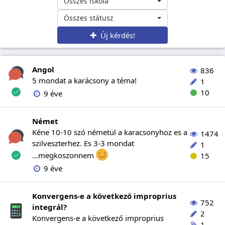
Összes iskola
Összes státusz
Új kérdés!
Angol
836
5 mondat a karácsony a téma!
1
10
9 éve
Német
Kéne 10-10 szó németül a karacsonyhoz es a
1474
szilveszterhez. Es 3-3 mondat
1
...megkoszonnem
15
9 éve
Konvergens-e a következő improprius
752
integrál?
2
Konvergens-e a következő improprius
1