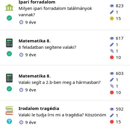
Ipari forradalom
823
Milyen ipari forradalom találmányok
1
vannak?
15
9 éve
617
Matematika 8.
1
6 feladatban segítene valaki?
1
9 éve
10
603
Matematika 8.
1
Valaki segít a 2.b-ben meg a hármasban?
1
9 éve
10
Irodalom tragédia
592
Valaki le tudja írni mi a tragédia? Köszönöm
1
15
9 éve