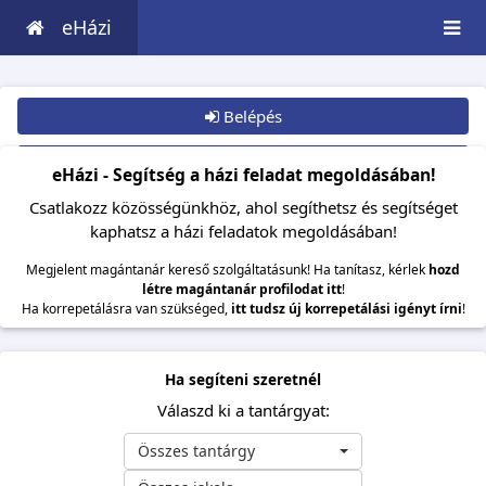
eHázi
Belépés
Csatlakozom
eHázi - Segítség a házi feladat megoldásában!
Csatlakozz közösségünkhöz, ahol segíthetsz és segítséget
kaphatsz a házi feladatok megoldásában!
Megjelent magántanár kereső szolgáltatásunk! Ha tanítasz, kérlek
hozd
létre magántanár profilodat itt
!
Ha korrepetálásra van szükséged,
itt tudsz új korrepetálási igényt írni
!
Ha segíteni szeretnél
Válaszd ki a tantárgyat:
Összes tantárgy