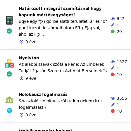
Határozott integrál számításnál hogy
kapunk mértékegységet?
642
ugye egy f(x) görbe alatti területet "a" és "b"
1
pont között kiszámolhatom F(b)-F(a) val,
20
ahol az F(x...
9 éve
Nyelvtan
1527
Az alábbi szavak szófaja kéne: Az Emberek
1
Tudják Igazán Szeretni Azt Akit Becsülnek Is
10
9 éve
Holokausz fogalmazás
3555
Sziasztok! Holokauszról tudna nekem írni
1
fogalmazást ?
10
9 éve
Melyik egyenlet helyes?