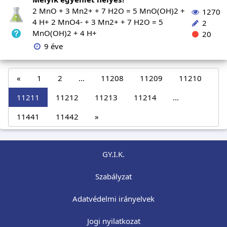
2 MnO + 3 Mn2+ + 7 H2O = 5 MnO(OH)2 +
1270
4 H+ 2 MnO4- + 3 Mn2+ + 7 H2O = 5
2
MnO(OH)2 + 4 H+
20
9 éve
«
1
2
...
11208
11209
11210
11211
11212
11213
11214
...
11441
11442
»
GY.I.K.
Szabályzat
Adatvédelmi irányelvek
Jogi nyilatkozat