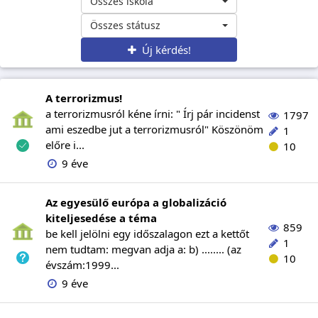
Összes iskola
Összes státusz
Új kérdés!
A terrorizmus!
a terrorizmusról kéne írni: " Írj pár incidenst
1797
ami eszedbe jut a terrorizmusról" Köszönöm
1
előre i...
10
9 éve
Az egyesülő európa a globalizáció
kiteljesedése a téma
859
be kell jelölni egy időszalagon ezt a kettőt
1
nem tudtam: megvan adja a: b) ........ (az
10
évszám:1999...
9 éve