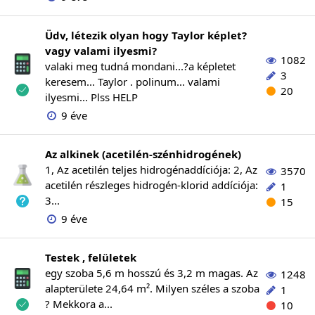
Üdv, létezik olyan hogy Taylor képlet?
vagy valami ilyesmi?
1082
valaki meg tudná mondani...?a képletet
3
keresem... Taylor . polinum... valami
20
ilyesmi... Plss HELP
9 éve
Az alkinek (acetilén-szénhidrogének)
1, Az acetilén teljes hidrogénaddíciója: 2, Az
3570
acetilén részleges hidrogén-klorid addíciója:
1
3...
15
9 éve
Testek , felületek
egy szoba 5,6 m hosszú és 3,2 m magas. Az
1248
alapterülete 24,64 m². Milyen széles a szoba
1
? Mekkora a...
10