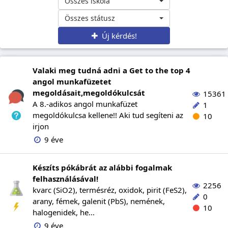
Összes iskola
Összes státusz
Új kérdés!
Valaki meg tudná adni a Get to the top 4
angol munkafüzetet
megoldásait,megoldókulcsát
15361
A 8.-adikos angol munkafüzet
1
megoldókulcsa kellene!! Aki tud segíteni az
10
irjon
9 éve
Készíts pókábrát az alábbi fogalmak
felhasználásával!
2256
kvarc (SiO2), termésréz, oxidok, pirit (FeS2),
0
arany, fémek, galenit (PbS), nemének,
10
halogenidek, he...
9 éve