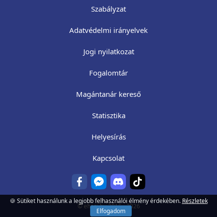
Szabályzat
Adatvédelmi irányelvek
Jogi nyilatkozat
Fogalomtár
Magántanár kereső
Statisztika
Helyesírás
Kapcsolat
🍪 Sütiket használunk a legjobb felhasználói élmény érdekében.
Részletek
©
ehazi.hu
2016 - 2026
Elfogadom