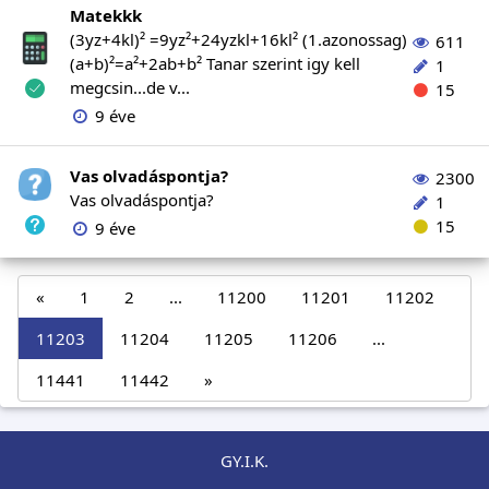
Matekkk
(3yz+4kl)² =9yz²+24yzkl+16kl² (1.azonossag)
611
(a+b)²=a²+2ab+b² Tanar szerint igy kell
1
megcsin...de v...
15
9 éve
Vas olvadáspontja?
2300
Vas olvadáspontja?
1
15
9 éve
«
1
2
...
11200
11201
11202
11203
11204
11205
11206
...
11441
11442
»
GY.I.K.