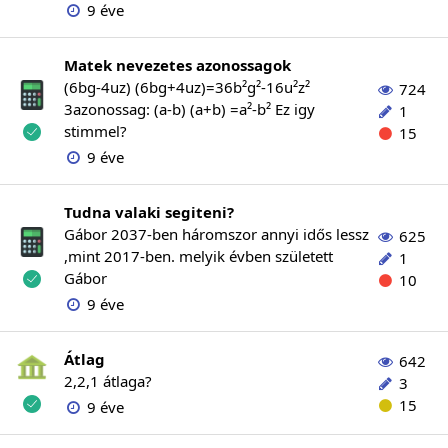
9 éve
Matek nevezetes azonossagok
(6bg-4uz) (6bg+4uz)=36b²g²-16u²z²
724
3azonossag: (a-b) (a+b) =a²-b² Ez igy
1
stimmel?
15
9 éve
Tudna valaki segiteni?
Gábor 2037-ben háromszor annyi idős lessz
625
,mint 2017-ben. melyik évben született
1
Gábor
10
9 éve
Átlag
642
2,2,1 átlaga?
3
15
9 éve