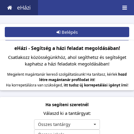
eHázi
Belépés
Csatlakozom
eHázi - Segítség a házi feladat megoldásában!
Csatlakozz közösségünkhöz, ahol segíthetsz és segítséget
kaphatsz a házi feladatok megoldásában!
Megjelent magántanár kereső szolgáltatásunk! Ha tanítasz, kérlek
hozd
létre magántanár profilodat itt
!
Ha korrepetálásra van szükséged,
itt tudsz új korrepetálási igényt írni
!
Ha segíteni szeretnél
Válaszd ki a tantárgyat:
Összes tantárgy