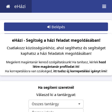
eHázi
Belépés
Csatlakozom
eHázi - Segítség a házi feladat megoldásában!
Csatlakozz közösségünkhöz, ahol segíthetsz és segítséget
kaphatsz a házi feladatok megoldásában!
Megjelent magántanár kereső szolgáltatásunk! Ha tanítasz, kérlek
hozd
létre magántanár profilodat itt
!
Ha korrepetálásra van szükséged,
itt tudsz új korrepetálási igényt írni
!
Ha segíteni szeretnél
Válaszd ki a tantárgyat:
Összes tantárgy