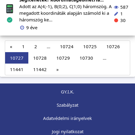
Adott az A(4;-1), B(0;2), C(1;0) háromszög. A
587
megadott koordináták alapján számold ki a
1
háromszög ke...
30
9 éve
«
1
2
...
10724
10725
10726
10727
10728
10729
10730
...
11441
11442
»
GY.I.K.
Szabályzat
Adatvédelmi irányelvek
Jogi nyilatkozat