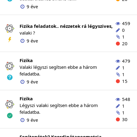
9 éve
459
Fizika feladatok.. nézzetek rá légyszives,
0
valaki ?
1
9 éve
20
Fizika
479
Valaki légyszi segítsen ebbe a három
1
feladatba.
1
15
9 éve
Fizika
548
Légyszi valaki segítsen ebbe a három
1
feladatba.
1
30
9 éve
Segítenétek? Koordinátageometria...