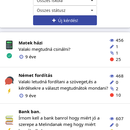
Összes iskola
Összes státusz
Új kérdés!
456
Matek házi
1
Valaki megtudná csinálni?
1
9 éve
25
Német fordítás
468
Valaki letudná fordítani a szöveget,és a
0
kérdésekre a választ megtudnátok mondani?
2
10
9 éve
Bank ban.
Írnom kell a bank banrol hogy miért jó a
607
szerepe a Melindanak meg hogy miért
0