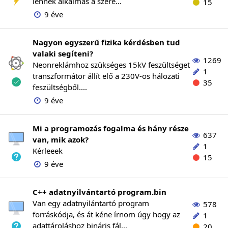
lennék alkalmas a szere...
15
9 éve
Nagyon egyszerű fizika kérdésben tud
valaki segíteni?
1269
Neonreklámhoz szükséges 15kV feszültséget
1
transzformátor állít elő a 230V-os hálozati
35
feszültségből....
9 éve
Mi a programozás fogalma és hány része
637
van, mik azok?
1
Kérleeek
15
9 éve
C++ adatnyilvántartó program.bin
Van egy adatnyilántartó program
578
forráskódja, és át kéne írnom úgy hogy az
1
adattároláshoz bináris fál...
20