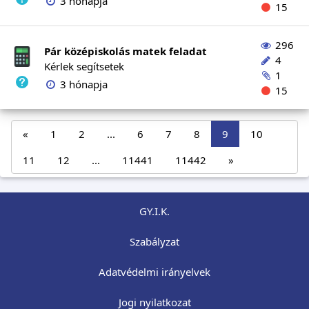
3 hónapja
15
296
Pár középiskolás matek feladat
4
Kérlek segítsetek
1
3 hónapja
15
«
1
2
...
6
7
8
9
10
11
12
...
11441
11442
»
GY.I.K.
Szabályzat
Adatvédelmi irányelvek
Jogi nyilatkozat