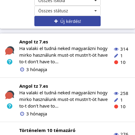
Összes iskola
Összes státusz
Új kérdés!
Angol tz 7.es
Ha valaki el tudná neked magyarázni hogy
314
mirko használunk must-ot mustn't-öt have
1
to-t don't have to...
10
3 hónapja
Angol tz 7.es
Ha valaki el tudná neked magyarázni hogy
258
mirko használunk must-ot mustn't-öt have
1
to-t don't have to...
10
3 hónapja
Történelem 10 témazáró
276