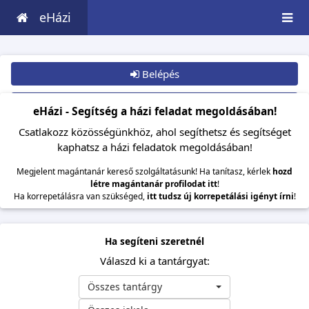
eHázi
Belépés
Csatlakozom
eHázi - Segítség a házi feladat megoldásában!
Csatlakozz közösségünkhöz, ahol segíthetsz és segítséget
kaphatsz a házi feladatok megoldásában!
Megjelent magántanár kereső szolgáltatásunk! Ha tanítasz, kérlek
hozd
létre magántanár profilodat itt
!
Ha korrepetálásra van szükséged,
itt tudsz új korrepetálási igényt írni
!
Ha segíteni szeretnél
Válaszd ki a tantárgyat:
Összes tantárgy