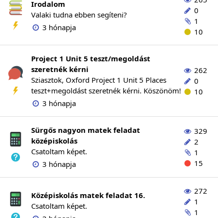
Irodalom
0
Valaki tudna ebben segíteni?
1
3 hónapja
10
Project 1 Unit 5 teszt/megoldást
szeretnék kérni
262
Sziasztok, Oxford Project 1 Unit 5 Places
0
teszt+megoldást szeretnék kérni. Köszönöm!
10
3 hónapja
Sürgős nagyon matek feladat
329
középiskolás
2
Csatoltam képet.
1
15
3 hónapja
272
Középiskolás matek feladat 16.
1
Csatoltam képet.
1