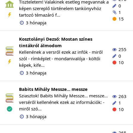
Tiszteletem! Valakinek esetleg megvannak a
0
képen szereplő történelem tankönyvhöz
1
tartozó témazáró f...
15
3 hónapja
Kosztolányi Dezső: Mostan színes
tintákról álmodom
255
Kellenének a versről ezek az infók - miről
0
szól - rímképlet - mondanivalója - költői
10
képek, kife...
3 hónapja
Babits Mihály Messze... messze
Sziasztok! Babits Mihály Messze... messze...
263
verséről kellenének ezek az információk: -
1
miről szó...
10
3 hónapja
265