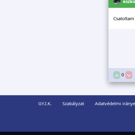
észk
Csatoltam 
0
GY.I.K.
Szabályzat
Adatvédelmi iránye