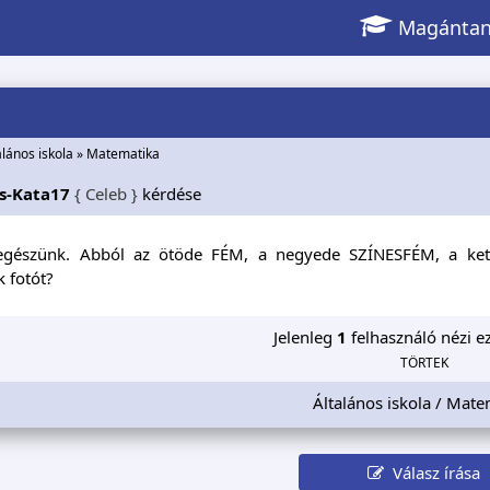
Magántan
alános iskola
»
Matematika
s-Kata17
{ Celeb }
kérdése
egészünk. Abból az ötöde FÉM, a negyede SZÍNESFÉM, a ket
 fotót?
Jelenleg
1
felhasználó nézi ez
TÖRTEK
Általános iskola / Mate
Válasz írása