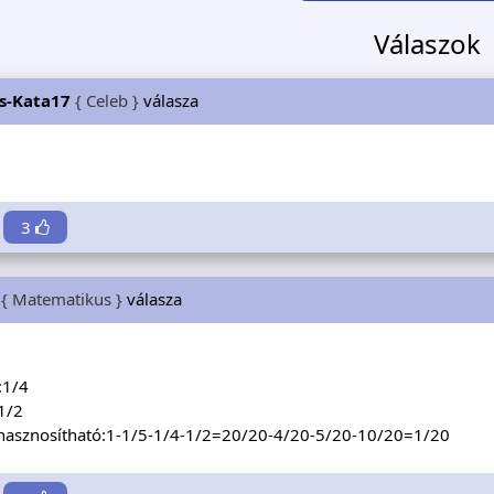
Válaszok
s-Kata17
{ Celeb }
válasza
3
{ Matematikus }
válasza
:1/4
1/2
hasznosítható:1-1/5-1/4-1/2=20/20-4/20-5/20-10/20=1/20