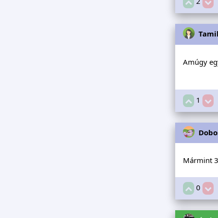
2
Tami
Amúgy egy
1
Dobo
Mármint 3.
0