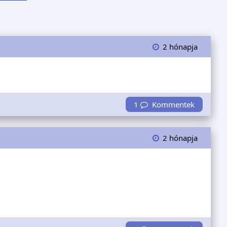
2 hónapja
1
Kommentek
2 hónapja