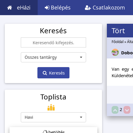
eHázi
Belépés
Csatlakozom
Keresés
Tört
Főoldal
»
Ált
Dobo
Összes tantárgy
Van egy 
Keresés
Küldenétek
Toplista
2
Havi
betöltés...