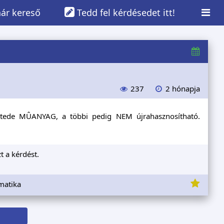
ár kereső
Tedd fel kérdésedet itt!
237
2 hónapja
tede MÛANYAG, a többi pedig NEM újrahasznosítható.
t a kérdést.
matika