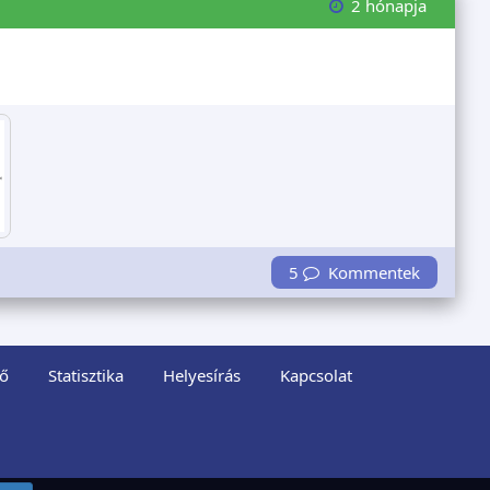
2 hónapja
5
Kommentek
ő
Statisztika
Helyesírás
Kapcsolat