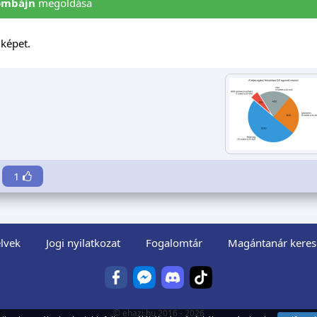
ombájn
megoldása
képet.
1
lvek
Jogi nyilatkozat
Fogalomtár
Magántanár keres
©
ehazi.hu
2016 - 2026