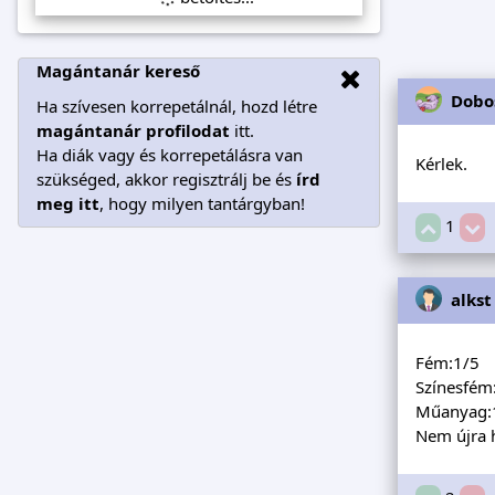
Magántanár kereső
Dobo
Ha szívesen korrepetálnál, hozd létre
magántanár profilodat
itt.
Ha diák vagy és korrepetálásra van
Kérlek.
szükséged, akkor regisztrálj be és
írd
meg itt
, hogy milyen tantárgyban!
1
alkst
Fém:1/5
Színesfém
Műanyag:
Nem újra 