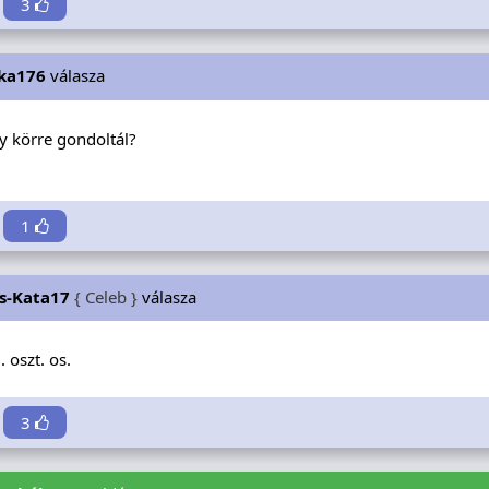
3
ka176
válasza
 körre gondoltál?
1
s-Kata17
{ Celeb }
válasza
 oszt. os.
3