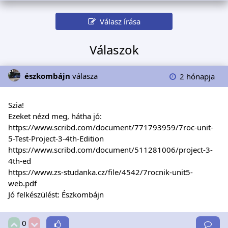
Válasz írása
Válaszok
észkombájn
válasza
2 hónapja
Szia!
Ezeket nézd meg, hátha jó:
https://www.scribd.com/document/771793959/7roc-unit-
5-Test-Project-3-4th-Edition
https://www.scribd.com/document/511281006/project-3-
4th-ed
https://www.zs-studanka.cz/file/4542/7rocnik-unit5-
web.pdf
Jó felkészülést: Észkombájn
0