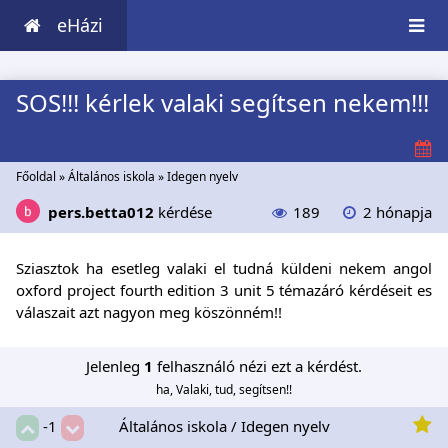
eHázi
SOS!!! kérlek valaki segítsen nekem!!!
Főoldal
»
Általános iskola
»
Idegen nyelv
pers.betta012
kérdése
189
2 hónapja
Sziasztok ha esetleg valaki el tudná küldeni nekem angol
oxford project fourth edition 3 unit 5 témazáró kérdéseit es
válaszait azt nagyon meg köszönném!!
Jelenleg
1
felhasználó nézi ezt a kérdést.
ha, Valaki, tud, segítsen!!
Általános iskola / Idegen nyelv
-1